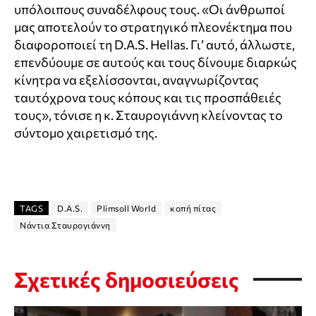
υπόλοιπους συναδέλφους τους. «Οι άνθρωποί
μας αποτελούν το στρατηγικό πλεονέκτημα που
διαφοροποιεί τη D.A.S. Hellas. Γι’ αυτό, άλλωστε,
επενδύουμε σε αυτούς και τους δίνουμε διαρκώς
κίνητρα να εξελίσσονται, αναγνωρίζοντας
ταυτόχρονα τους κόπους και τις προσπάθειές
τους», τόνισε η κ. Σταυρογιάννη κλείνοντας το
σύντομο χαιρετισμό της.
TAGS
D.A.S.
Plimsoll World
κοπή πίτας
Νάντια Σταυρογιάννη
Σχετικές δημοσιεύσεις