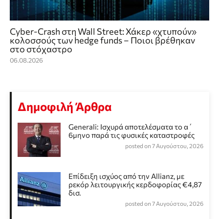
Cyber-Crash στη Wall Street: Χάκερ «χτυπούν»
κολοσσούς των hedge funds – Ποιοι βρέθηκαν
στο στόχαστρο
06.08.2026
Δημοφιλή Άρθρα
Generali: Ισχυρά αποτελέσματα το α΄
6μηνο παρά τις φυσικές καταστροφές
posted on 7 Αυγούστου, 2026
Επίδειξη ισχύος από την Allianz, με
ρεκόρ λειτουργικής κερδοφορίας €4,87
δισ.
posted on 7 Αυγούστου, 2026