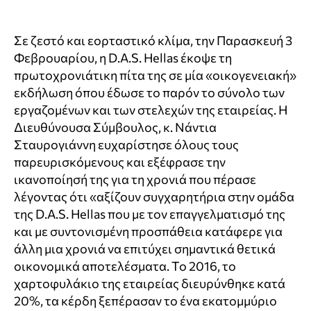
Σε ζεστό και εορταστικό κλίμα, την Παρασκευή 3
Φεβρουαρίου, η D.A.S. Hellas έκοψε τη
πρωτοχρονιάτικη πίτα της σε μία «οικογενειακή»
εκδήλωση όπου έδωσε το παρόν το σύνολο των
εργαζομένων και των στελεχών της εταιρείας. Η
Διευθύνουσα Σύμβουλος, κ. Νάντια
Σταυρογιάννη ευχαρίστησε όλους τους
παρευρισκόμενους και εξέφρασε την
ικανοποίησή της για τη χρονιά που πέρασε
λέγοντας ότι «αξίζουν συγχαρητήρια στην ομάδα
της D.A.S. Hellas που με τον επαγγελματισμό της
και με συντονισμένη προσπάθεια κατάφερε για
άλλη μια χρονιά να επιτύχει σημαντικά θετικά
οικονομικά αποτελέσματα. Το 2016, το
χαρτοφυλάκιο της εταιρείας διευρύνθηκε κατά
20%, τα κέρδη ξεπέρασαν το ένα εκατομμύριο