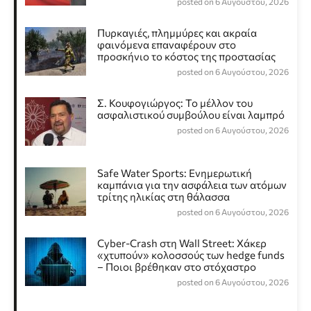
posted on 6 Αυγούστου, 2026
Πυρκαγιές, πλημμύρες και ακραία
φαινόμενα επαναφέρουν στο
προσκήνιο το κόστος της προστασίας
posted on 6 Αυγούστου, 2026
Σ. Κουφογιώργος: To μέλλον του
ασφαλιστικού συμβούλου είναι λαμπρό
posted on 6 Αυγούστου, 2026
Safe Water Sports: Eνημερωτική
καμπάνια για την ασφάλεια των ατόμων
τρίτης ηλικίας στη θάλασσα
posted on 6 Αυγούστου, 2026
Cyber-Crash στη Wall Street: Χάκερ
«χτυπούν» κολοσσούς των hedge funds
– Ποιοι βρέθηκαν στο στόχαστρο
posted on 6 Αυγούστου, 2026