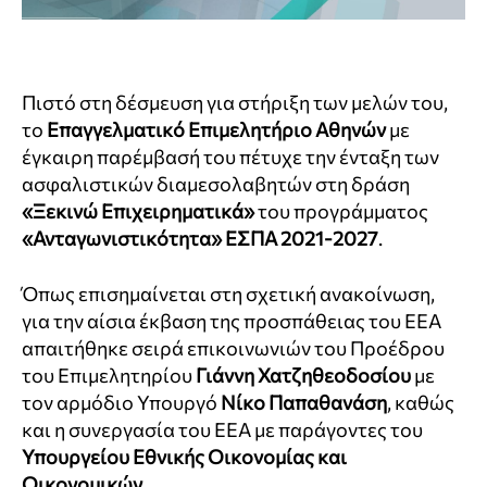
Πιστό στη δέσμευση για στήριξη των μελών του,
το
Επαγγελματικό Επιμελητήριο Αθηνών
με
έγκαιρη παρέμβασή του πέτυχε την ένταξη των
ασφαλιστικών διαμεσολαβητών στη δράση
«Ξεκινώ Επιχειρηματικά»
του προγράμματος
«Ανταγωνιστικότητα» ΕΣΠΑ 2021-2027
.
Όπως επισημαίνεται στη σχετική ανακοίνωση,
για την αίσια έκβαση της προσπάθειας του ΕΕΑ
απαιτήθηκε σειρά επικοινωνιών του Προέδρου
του Επιμελητηρίου
Γιάννη Χατζηθεοδοσίου
με
τον αρμόδιο Υπουργό
Νίκο Παπαθανάση
, καθώς
και η συνεργασία του ΕΕΑ με παράγοντες του
Υπουργείου Εθνικής Οικονομίας και
Οικονομικών
.