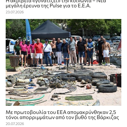
Η ακρίβεια «γονατίζει» την κοινωνία – Νέα
μεγάλη έρευνα της Pulse για το Ε.Ε.Α.
23.07.2026
Με πρωτοβουλία του ΕΕΑ απομακρύνθηκαν 2,5
τόνοι απορριμμάτων από τον βυθό της Βάρκιζας
20.07.2026