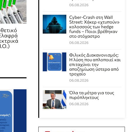
06.08.2026
Cyber-Crash στη Wall
Street: Χάκερ «χτυπούν»
κολοσσούς των hedge
οθετικό
funds – Ποιοι βρέθηκαν
 Ελαφρά
στο στόχαστρο
εκτρικά
06.08.2026
.Ο.)
Φιλικός Διακανονισμός:
Η λύση που απλοποιεί και
επιταχύνει την
αποζημίωση ύστερα από
τροχαίο
06.08.2026
Όλα τα μέτρα για τους
πυρόπληκτους
06.08.2026