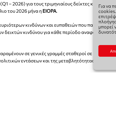
Για να 
cookies
επιτρέψ
πλοήγησ
μπορεί 
δυνατότ
Απ