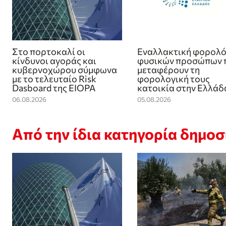
Στο πορτοκαλί οι
Εναλλακτική φορολ
κίνδυνοι αγοράς και
φυσικών προσώπων 
κυβερνοχώρου σύμφωνα
μεταφέρουν τη
με το τελευταίο Risk
φορολογική τους
Dasboard της EIOPA
κατοικία στην Ελλάδ
06.08.2026
05.08.2026
Από την ίδια κατηγορία δημο