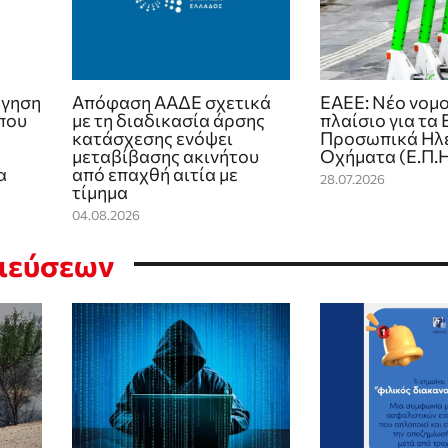
όγηση
Απόφαση ΑΑΔΕ σχετικά
ΕΑΕΕ: Νέο νομ
που
με τη διαδικασία άρσης
πλαίσιο για τα
κατάσχεσης ενόψει
Προσωπικά Ηλ
μεταβίβασης ακινήτου
Οχήματα (Ε.Π.Η
α
από επαχθή αιτία με
28.07.2026
τίμημα
04.08.2026
σιεύσεων