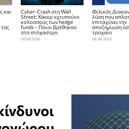
ς και
Cyber-Crash στη Wall
Φιλικός Διακαν
Street: Χάκερ «χτυπούν»
λύση που απλοπ
κολοσσούς των hedge
επιταχύνει την
 της
funds – Ποιοι βρέθηκαν
αποζημίωση ύσ
στο στόχαστρο
τροχαίο
06.08.2026
06.08.2026