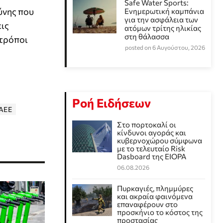
Safe Water Sports:
ύνης που
Eνημερωτική καμπάνια
για την ασφάλεια των
ις
ατόμων τρίτης ηλικίας
στη θάλασσα
 τρόποι
posted on 6 Αυγούστου, 2026
Ροή Ειδήσεων
ΑΕΕ
Στο πορτοκαλί οι
κίνδυνοι αγοράς και
κυβερνοχώρου σύμφωνα
με το τελευταίο Risk
Dasboard της EIOPA
06.08.2026
Πυρκαγιές, πλημμύρες
και ακραία φαινόμενα
επαναφέρουν στο
προσκήνιο το κόστος της
προστασίας