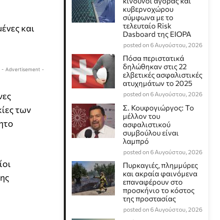
κίνδυνοι αγοράς και
κυβερνοχώρου
σύμφωνα με το
τελευταίο Risk
μένες και
Dasboard της EIOPA
posted on 6 Αυγούστου, 2026
Πόσα περιστατικά
δηλώθηκαν στις 22
- Advertisement -
ελβετικές ασφαλιστικές
ατυχημάτων το 2025
νες
posted on 6 Αυγούστου, 2026
Σ. Κουφογιώργος: To
κίες των
μέλλον του
ητο
ασφαλιστικού
συμβούλου είναι
λαμπρό
posted on 6 Αυγούστου, 2026
ίοι
Πυρκαγιές, πλημμύρες
και ακραία φαινόμενα
ψης
επαναφέρουν στο
προσκήνιο το κόστος
της προστασίας
posted on 6 Αυγούστου, 2026