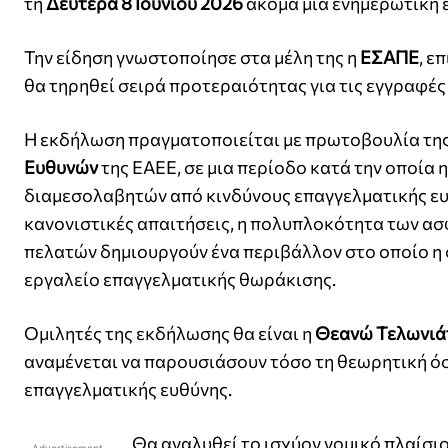
τη
Δευτέρα 8 Ιουνίου 2026
ακόμα μια ενημερωτική
Την είδηση γνωστοποίησε στα μέλη της η
ΕΣΑΠΕ
, ε
θα τηρηθεί σειρά προτεραιότητας για τις εγγραφέ
Η εκδήλωση πραγματοποιείται με πρωτοβουλία τη
Ευθυνών
της ΕΑΕΕ, σε μια περίοδο κατά την οποία
διαμεσολαβητών από κινδύνους επαγγελματικής ευ
κανονιστικές απαιτήσεις, η πολυπλοκότητα των ασ
πελατών δημιουργούν ένα περιβάλλον στο οποίο η
εργαλείο επαγγελματικής θωράκισης.
Ομιλητές της εκδήλωσης θα είναι η
Θεανώ Τελωνιά
αναμένεται να παρουσιάσουν τόσο τη θεωρητική όσ
επαγγελματικής ευθύνης.
Θα αναλυθεί το ισχύον νομικό πλαίσι