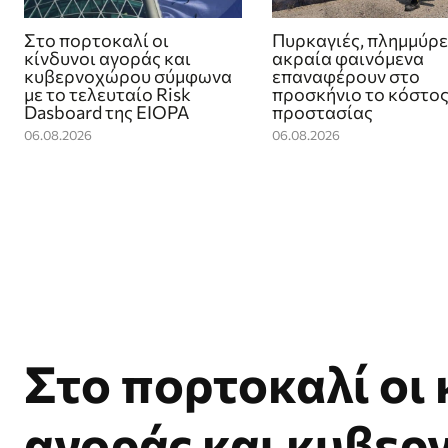
Στο πορτοκαλί οι
Πυρκαγιές, πλημμύρε
κίνδυνοι αγοράς και
ακραία φαινόμενα
κυβερνοχώρου σύμφωνα
επαναφέρουν στο
με το τελευταίο Risk
προσκήνιο το κόστος
Dasboard της EIOPA
προστασίας
06.08.2026
06.08.2026