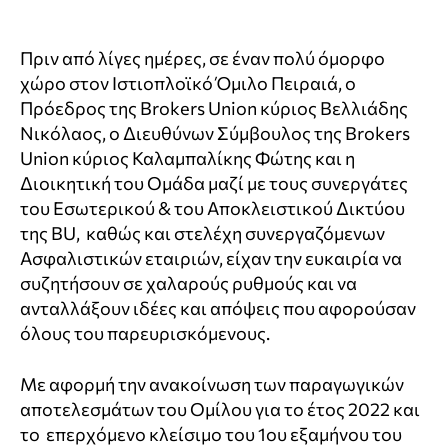
Πριν από λίγες ημέρες, σε έναν πολύ όμορφο
χώρο στον Ιστιοπλοϊκό Όμιλο Πειραιά, ο
Πρόεδρος της Brokers Union κύριος Βελλιάδης
Νικόλαος, ο Διευθύνων Σύμβουλος της Brokers
Union κύριος Καλαμπαλίκης Φώτης και η
Διοικητική του Ομάδα μαζί με τους συνεργάτες
του Εσωτερικού & του Αποκλειστικού Δικτύου
της BU,
καθώς και στελέχη συνεργαζόμενων
Ασφαλιστικών εταιριών, είχαν την ευκαιρία να
συζητήσουν σε χαλαρούς ρυθμούς και να
ανταλλάξουν ιδέες και απόψεις που αφορούσαν
όλους του παρευρισκόμενους.
Με αφορμή την ανακοίνωση των παραγωγικών
αποτελεσμάτων του Ομίλου για το έτος 2022 και
το
επερχόμενο κλείσιμο του 1ου εξαμήνου του