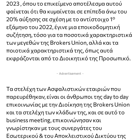
2023 , όπου το επικείμενο αποτέλεσμα αυτού
φαίνεται ότι θα κυμαίνεται σε επίπεδα άνω του
ο
20% αύξησης σε σχέση με το αντίστοιχο 1
εξάμηνο του 2022, έγινε μια εποικοδομητική
συζήτηση, τόσο για τα ποσοτικά χαρακτηριστικά
των μεγεθών της Brokers Union, αλλά και τα
ποιοτικά χαρακτηριστικά της, όπως αυτά
εκφράζονται από το Διοικητικό της Προσωπικό.
- Advertisement -
Τα στελέχη των Ασφαλιστικών εταιριών που
παρευρέθηκαν, είναι οι άνθρωποι της day to day
επικοινωνίας με την Διοίκηση της Brokers Union
και τα στελέχη των κλάδων της, και σε αυτό το
business meeting, επικοινώνησαν και
γνωρίστηκαν με τους συνεργάτες του
Εσωτερικού & του Αποκλειστικού Δικτύου της