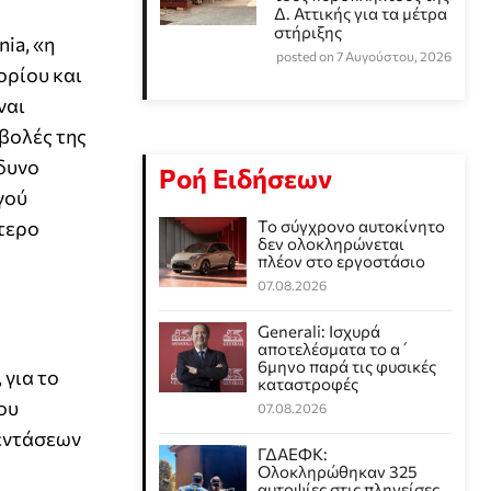
Δ. Αττικής για τα μέτρα
στήριξης
nia, «η
posted on 7 Αυγούστου, 2026
ορίου και
ναι
βολές της
νδυνο
Ροή Ειδήσεων
γού
τερο
Το σύγχρονο αυτοκίνητο
δεν ολοκληρώνεται
πλέον στο εργοστάσιο
07.08.2026
Generali: Ισχυρά
αποτελέσματα το α΄
6μηνο παρά τις φυσικές
για το
καταστροφές
ου
07.08.2026
 εντάσεων
ΓΔΑΕΦΚ:
Ολοκληρώθηκαν 325
αυτοψίες στις πληγείσες