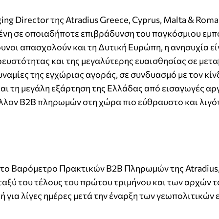
ing Director της Atradius Greece, Cyprus, Malta & Roma
ένη σε οποιαδήποτε επιβράδυνση του παγκόσμιου εμπ
νδυνοι απασχολούν και τη Δυτική Ευρώπη, η ανησυχία εί
ρευστότητας και της μεγαλύτερης ευαισθησίας σε μετα
ναμίες της εγχώριας αγοράς, σε συνδυασμό με τον κί
αι τη μεγάλη εξάρτηση της Ελλάδας από εισαγωγές αρ
άλλον B2B πληρωμών στη χώρα πιο εύθραυστο και λιγό
το Βαρόμετρο Πρακτικών Β2Β Πληρωμών της Atradius, 
αξύ του τέλους του πρώτου τριμήνου και των αρχών τ
ή για λίγες ημέρες μετά την έναρξη των γεωπολιτικών