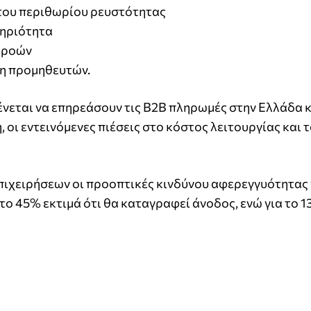
του περιθωρίου ρευστότητας
τηριότητα
ν ροών
ση προμηθευτών.
μένεται να επηρεάσουν τις B2B πληρωμές στην Ελλάδα 
 οι εντεινόμενες πιέσεις στο κόστος λειτουργίας και 
επιχειρήσεων οι προοπτικές κινδύνου αφερεγγυότητας 
το 45% εκτιμά ότι θα καταγραφεί άνοδος, ενώ για το 