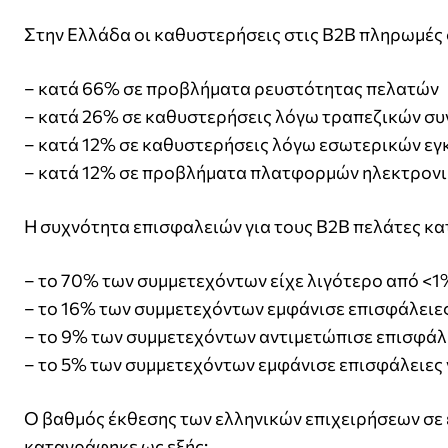
Στην Ελλάδα οι καθυστερήσεις στις Β2Β πληρωμές 
– κατά 66% σε προβλήματα ρευστότητας πελατών
– κατά 26% σε καθυστερήσεις λόγω τραπεζικών σ
– κατά 12% σε καθυστερήσεις λόγω εσωτερικών εγ
– κατά 12% σε προβλήματα πλατφορμών ηλεκτρονι
Η συχνότητα επισφαλειών για τους Β2Β πελάτες κα
– το 70% των συμμετεχόντων είχε λιγότερο από <1
– το 16% των συμμετεχόντων εμφάνισε επισφάλειες
– το 9% των συμμετεχόντων αντιμετώπισε επισφάλε
– το 5% των συμμετεχόντων εμφάνισε επισφάλειες
Ο βαθμός έκθεσης των ελληνικών επιχειρήσεων σε
καταγράφηκε ως εξής: