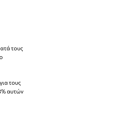
κατά τους
το
για τους
13% αυτών