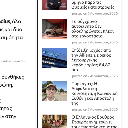
6μηνο παρά τις
φυσικές καταστροφές
posted on 7 Αυγούστου, 2026
adius
, όλο
Το σύγχρονο
αυτοκίνητο δεν
ς και δύο
ολοκληρώνεται πλέον
στο εργοστάσιο
θεσιμότητα
posted on 7 Αυγούστου, 2026
Επίδειξη ισχύος από
την Allianz, με ρεκόρ
λειτουργικής
- Advertisement -
κερδοφορίας €4,87
δισ.
ι συνθήκες
posted on 7 Αυγούστου, 2026
Πυρκαγιές: Η
υρώπη.
Ασφαλιστική
Κοινότητα, η Κοινωνική
Ευθύνη και Αποστολή
ς
της
τητας
posted on 7 Αυγούστου, 2026
ών στην
Ο Ελληνικός Ερυθρός
Σταυρός ενημερώνει
τους πυρόπληκτους της