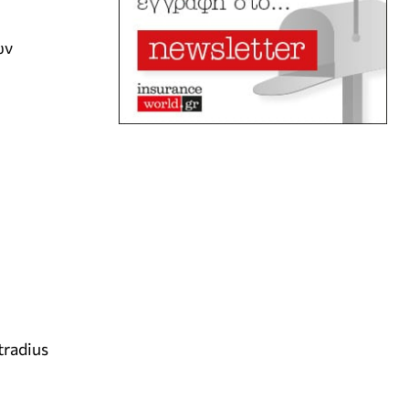
ων
radius