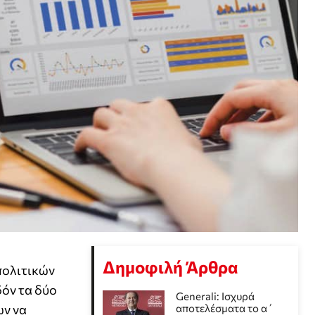
Δημοφιλή Άρθρα
πολιτικών
δόν τα δύο
Generali: Ισχυρά
ων να
αποτελέσματα το α΄