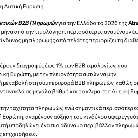
τη Δυτική Ευρώπη.
κτικών Β2Β Πληρωμών
για την Ελλάδα το 2026 της
Atr
ς μήνα από την τιμολόγηση, περισσότερες αναμένουν έω
ο κίνδυνος μη πληρωμής από πελάτες περιορίζει τη δια
φέρουν διαγραφές έως 1% των B2B τιμολογίων, που
ική Ευρώπη, με την πλειονότητα αυτών να μην
ή μεταβολή στη συμπεριφορά B2B πληρωμών, καθώς ο
ντανακλά σε μεγάλο βαθμό και το κλίμα στη Δυτική Ε
ν την ταχύτητα πληρωμών, ενώ σημαντικά περισσότερε
ική Ευρώπη, αναμένουν αύξηση του κινδύνου αφερεγγυό
αυτή υποδηλώνει ένα πιο αδύναμο περιβάλλον πληρωμ
ς επιχειρήσεις.