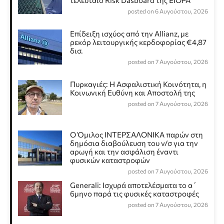
τελευταίο Risk Dasboard της EIOPA
posted on 6 Αυγούστου, 2026
Επίδειξη ισχύος από την Allianz, με
ρεκόρ λειτουργικής κερδοφορίας €4,87
δισ.
posted on 7 Αυγούστου, 2026
Πυρκαγιές: Η Ασφαλιστική Κοινότητα, η
Κοινωνική Ευθύνη και Αποστολή της
posted on 7 Αυγούστου, 2026
Ο Όμιλος ΙΝΤΕΡΣΑΛΟΝΙΚΑ παρών στη
δημόσια διαβούλευση του ν/σ για την
αρωγή και την ασφάλιση έναντι
φυσικών καταστροφών
posted on 7 Αυγούστου, 2026
Generali: Ισχυρά αποτελέσματα το α΄
6μηνο παρά τις φυσικές καταστροφές
posted on 7 Αυγούστου, 2026