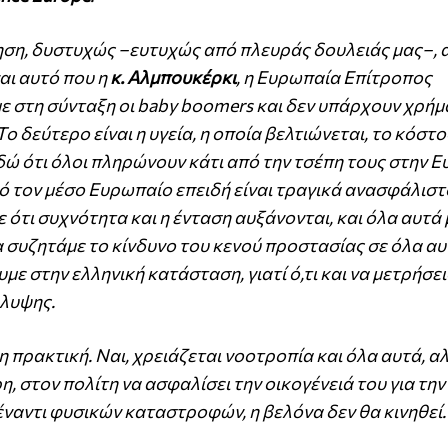
τηση, δυστυχώς –ευτυχώς από πλευράς δουλειάς μας–, 
αι αυτό που η
κ. Αλμπουκέρκι
, η Ευρωπαία Επίτροπος
υμε στη σύνταξη οι baby boomers και δεν υπάρχουν χρή
ο δεύτερο είναι η υγεία, η οποία βελτιώνεται, το κόστ
εδώ ότι όλοι πληρώνουν κάτι από την τσέπη τους στην 
ό τον μέσο Ευρωπαίο επειδή είναι τραγικά ανασφάλιστο
 ότι συχνότητα και η ένταση αυξάνονται, και όλα αυτά
 συζητάμε το κίνδυνο του κενού προστασίας σε όλα αυ
υμε στην ελληνική κατάσταση, γιατί ό,τι και να μετρήσει
άλυψης.
 η πρακτική. Ναι, χρειάζεται νοοτροπία και όλα αυτά, αλ
, στον πολίτη να ασφαλίσει την οικογένειά του για την 
έναντι φυσικών καταστροφών, η βελόνα δεν θα κινηθεί.