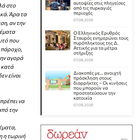
αυτοψίες στις πληγείσες
λά στο
από τις πυρκαγιές
περιοχές
ικά. Άρα τα
07.08.2026
ση, αν την
θέματα
Ο Ελληνικός Ερυθρός
Σταυρός ενημερώνει τους
υτό που
πυρόπληκτους της Δ.
Αττικής για τα μέτρα
 πάροχο,
στήριξης
την αγορά
07.08.2026
 κατά
Διακοπές με… ανοιχτή
εν είναι
πρόσκληση στους
διαρρήκτες – Οι κινήσεις
που μπορούν να
προστατεύσουν την
κατοικία
 πρέπει να
07.08.2026
από την
έματα,
η η τωρινή