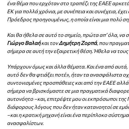
ένα θέμα που ερχόταν στο τραπέζι της ΕΑΕΕ αρκετά
ΕΚ για πολλά χρόνια, με συνέπεια και συνέχεια, έχε
Πρόεδρος προηγουμένως, η οποία είναι μια πολύ σημ
Και θα ήθελα σε αυτό το σημείο, πρώτα απ’ όλα, ν
Γιώργο Βαλαή
και τον
Δημήτρη Ζορπά
, που πραγμα
σήμερα σε αυτή την εξαιρετική θέση. Ήθελα να τους
Υπάρχουν όμως και άλλα θέματα. Και ένα από αυτά, 
αυτό δεν θα φτιάξει ποτέ», ήταν τα ανασφάλιστα οχή
συντονισμένες προσπάθειες και από την ΕΑΕΕ αλλά
σήμερα να βρισκόμαστε σε μια πραγματικά διαφορετ
αυτονόητο –και, επιτρέψτε μου οι εκπρόσωποι της Πο
διάφορους λόγους που δεν ήταν κατανοητοί σε εμά
–και η κρατική μηχανή είναι ένα περίπλοκο σύστημα
ανασφαλίστων.