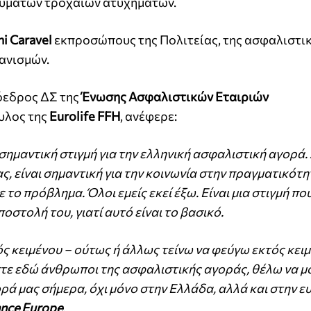
θυμάτων τροχαίων ατυχημάτων.
i Caravel
εκπροσώπους της Πολιτείας, της ασφαλιστικ
ανισμών.
όεδρος ΔΣ της
Ένωσης Ασφαλιστικών Εταιριών
υλος της
Eurolife FFH
, ανέφερε:
σημαντική στιγμή για την ελληνική ασφαλιστική αγορά. 
ας, είναι σημαντική για την κοινωνία στην πραγματικότητ
ε το πρόβλημα. Όλοι εμείς εκεί έξω. Είναι μια στιγμή πο
στολή του, γιατί αυτό είναι το βασικό.
ς κειμένου – ούτως ή άλλως τείνω να φεύγω εκτός κειμ
αστε εδώ άνθρωποι της ασφαλιστικής αγοράς, θέλω να 
γορά μας σήμερα, όχι μόνο στην Ελλάδα, αλλά και στην 
ance Europe
.