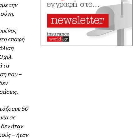
αμε την
οσύνη.
δομένος
ώτη επαφή
φάλιση
 χιλ.
ά τα
ση που –
δεν
ράσεις.
ρτάζουμε 50
νια σε
 δεν ήταν
κούς – ήταν