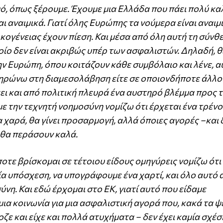
, όπως ξέρουμε. Έχουμε μια Ελλάδα που πάει πολύ κα
ι αναιμικά. Γιατί όλης Ευρώπης τα νούμερα είναι αναιμ
κογένειας έχουν πίεση. Και μέσα από όλη αυτή τη σύνθε
ποίο δεν είναι ακριβώς υπέρ των ασφαλιστών. Δηλαδή, 
ην Ευρώπη, όπου κοιτάζουν κάθε συμβόλαιο και λένε, α
πληρώνω στη διαμεσολάβηση είτε σε οποιονδήποτε άλλο
ρχει και από πολιτική πλευρά ένα αυστηρό βλέμμα προς 
ε την τεχνητή νοημοσύνη νομίζω ότι έρχεται ένα τρένο
 χαρά, θα γίνει προσαρμογή, αλλά όποιες αγορές –και δ
ν θα περάσουν καλά.
ποτε βρίσκομαι σε τέτοιου είδους ομηγύρεις νομίζω ότι
μία υπόσχεση, να υπογράφουμε ένα χαρτί, και όλο αυτό 
νη. Και εδώ έρχομαι στο ΕΚ, γιατί αυτό που είδαμε
μια κοινωνία για μια ασφαλιστική αγορά που, κακά τα ψ
οζε και είχε και πολλά ατυχήματα – δεν έχει καμία σχέσ