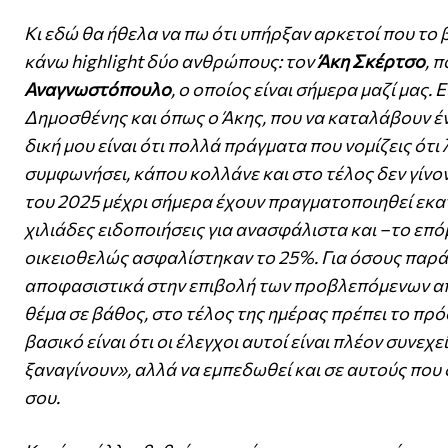
Κι εδώ θα ήθελα να πω ότι υπήρξαν αρκετοί που το β
κάνω highlight δύο ανθρώπους: τον
Άκη Σκέρτσο
, 
Αναγνωστόπουλο
, ο οποίος είναι σήμερα μαζί μας.
Δημοσθένης και όπως ο Άκης, που να καταλάβουν έν
δική μου είναι ότι πολλά πράγματα που νομίζεις ότι
συμφωνήσει, κάπου κολλάνε και στο τέλος δεν γίνο
του 2025 μέχρι σήμερα έχουν πραγματοποιηθεί εκατ
χιλιάδες ειδοποιήσεις για ανασφάλιστα και –το επό
οικειοθελώς ασφαλίστηκαν το 25%. Για όσους παρά
αποφασιστικά στην επιβολή των προβλεπόμενων απ
θέμα σε βάθος, στο τέλος της ημέρας πρέπει το πρό
βασικό είναι ότι οι έλεγχοι αυτοί είναι πλέον συνεχε
ξαναγίνουν», αλλά να εμπεδωθεί και σε αυτούς που 
σου.