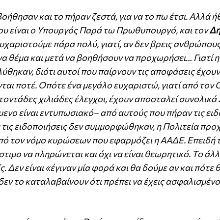
οήθησαν και το πήραν ζεστά, για να το πω έτσι.
Αλλά ή
που είναι ο Υπουργός Παρά τω Πρωθυπουργό, και τον
Δη
 Ευχαριστούμε πάρα πολύ, γιατί, αν δεν βρεις ανθρώπου
α θέμα και μετά να βοηθήσουν να προχωρήσει… Γιατί η 
 λύθηκαν, διότι αυτοί που παίρνουν τις αποφάσεις έχουν
νται ποτέ. Οπότε ένα μεγάλο ευχαριστώ, γιατί από τον
οντάδες χιλιάδες έλεγχοι, έχουν αποσταλεί συνολικά 
μενο είναι εντυπωσιακό– από αυτούς που πήραν τις ει
 τις ειδοποιήσεις δεν συμμορφώθηκαν, η Πολιτεία πρ
ό τον νόμο κυρώσεων που εφαρμόζει η ΑΑΔΕ. Επειδή 
στιμο να πληρώνεται και όχι να είναι θεωρητικό. Το άλ
ίς. Δεν είναι «έγιναν μία φορά και θα δούμε αν και πότε 
δεν το καταλαβαίνουν ότι πρέπει να έχεις ασφαλισμέν