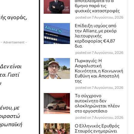
αποτελέσματα το α΄
6μηνο παρά τις
φυσικές καταστροφές
ής αγοράς,
posted on 7 Αυγούστου, 2026
Επίδειξη ισχύος από
την Allianz, με ρεκόρ
λειτουργικής
κερδοφορίας €4,87
- Advertisement -
δισ.
posted on 7 Αυγούστου, 2026
Πυρκαγιές: Η
Δεν είναι
Ασφαλιστική
Κοινότητα, η Κοινωνική
α. Γιατί
Ευθύνη και Αποστολή
της
υ
posted on 7 Αυγούστου, 2026
Το σύγχρονο
αυτοκίνητο δεν
ολοκληρώνεται πλέον
ένου, με
στο εργοστάσιο
μοιραστώ
posted on 7 Αυγούστου, 2026
ευρωπαϊκή
Ο Ελληνικός Ερυθρός
Σταυρός ενημερώνει