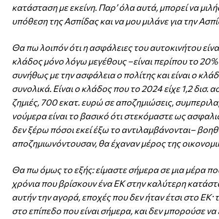
κατάσταση με εκείνη. Παρ’ όλα αυτά, μπορεί να μι
υπόθεση της Ασπίδας και να μου μιλάνε για την Ασπίδ
Θα πω λοιπόν ότι η ασφάλειες του αυτοκινήτου είνα
κλάδος μόνο λόγω μεγέθους –είναι περίπου το 20% 
συνήθως με την ασφάλεια ο πολίτης και είναι ο κλά
συνολικά. Είναι ο κλάδος που το 2024 είχε 1,2 δισ.
ζημιές, 700 εκατ. ευρώ σε αποζημιώσεις, συμπεριλα
νούμερα είναι το βασικό ότι στεκόμαστε ως ασφαλι
δεν ξέρω πόσοι εκεί έξω το αντιλαμβάνονται– βοηθάε
αποζημιωνόντουσαν, θα έχαναν μέρος της οικονομικ
Θα πω όμως το εξής: είμαστε σήμερα σε μια μέρα πο
χρόνια που βρίσκουν ένα ΕΚ στην καλύτερη κατάστασ
αυτήν την αγορά, εποχές που δεν ήταν έτσι στο ΕΚ·
στο επίπεδο που είναι σήμερα, και δεν μπορούσε να ε