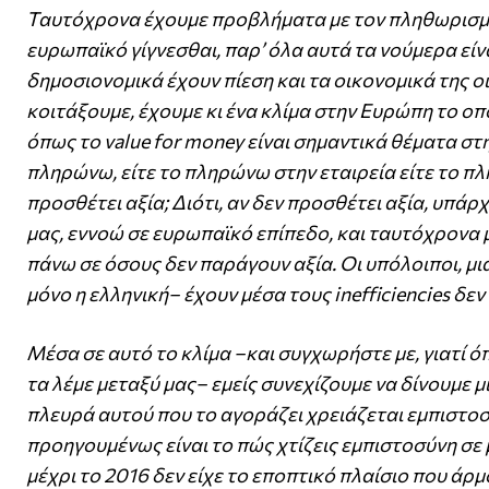
Ταυτόχρονα έχουμε προβλήματα με τον πληθωρισμό
ευρωπαϊκό γίγνεσθαι, παρ’ όλα αυτά τα νούμερα είνα
δημοσιονομικά έχουν πίεση και τα οικονομικά της οι
κοιτάξουμε, έχουμε κι ένα κλίμα στην Ευρώπη το ο
όπως το value for money είναι σημαντικά θέματα στ
πληρώνω, είτε το πληρώνω στην εταιρεία είτε το 
προσθέτει αξία; Διότι, αν δεν προσθέτει αξία, υπά
μας, εννοώ σε ευρωπαϊκό επίπεδο, και ταυτόχρονα μ
πάνω σε όσους δεν παράγουν αξία. Οι υπόλοιποι, μια
μόνο η ελληνική– έχουν μέσα τους inefficiencies δε
Μέσα σε αυτό το κλίμα –και συγχωρήστε με, γιατί ό
τα λέμε μεταξύ μας– εμείς συνεχίζουμε να δίνουμε 
πλευρά αυτού που το αγοράζει χρειάζεται εμπιστοσύ
προηγουμένως είναι το πώς χτίζεις εμπιστοσύνη σε 
μέχρι το 2016 δεν είχε το εποπτικό πλαίσιο που άρμ