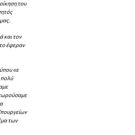
ιοίκηση του
πητός
μας.
λά και τον
 το έφεραν
τύπου «ε
ε πολύ
αμε
 θεωρούσαμε
ια
Υπουργείων
έμα των