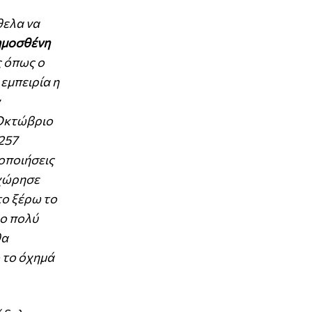
θελα να
μοσθένη
ς όπως ο
εμπειρία η
 Οκτώβριο
257
δοποιήσεις
οχώρησε
το ξέρω το
λο πολύ
θα
ο το όχημά