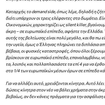
Καταρχήν, το demand side, όπως λέμε, δηλαδή η ζή
διότι υπάρχουν οι τρεις ελέφαντες στο δωμάτιο. Είν
Οικονομικών, χαρακτηρίζει ως silent killer, βγαίνο
άκρη – σε ευρωπαϊκό επίπεδο, αφήστε την Ελλάδα. Τ
αυτής της βελτίωσης είναι πολύ μεγάλο, και θα πω 
την υγεία, όμως ο Έλληνας πληρώνει τα διπλάσια απ
βέβαια, οι φυσικές καταστροφές, όπου όλοι ξέρουμε
βρίσκουν σε ευρωπαϊκό επίπεδο, επαναλαμβάνω, να
τα, λοιπόν, και πολλαπλασιάστε τα επί 4 για να έρθο
στο 1/4 των ευρωπαϊκών μέσων όρων σε επίπεδο κ
Για να αλλάξει αυτό, χρειάζονται κίνητρα. Αυτό λέει
δώσεις κίνητρα στον νέο να βάλει χρήματα στην άκρη
βεβαίως, αν δεν κάνεις πράγματα για την ασφάλιση 