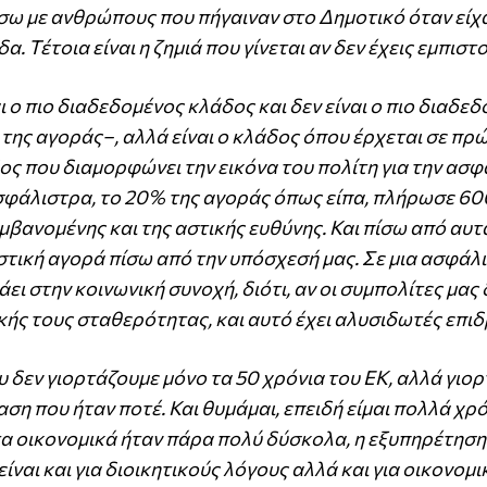
λήσω με ανθρώπους που πήγαιναν στο Δημοτικό όταν είχ
α. Τέτοια είναι η ζημιά που γίνεται αν δεν έχεις εμπιστ
ι ο πιο διαδεδομένος κλάδος και δεν είναι ο πιο διαδε
της αγοράς–, αλλά είναι ο κλάδος όπου έρχεται σε πρ
δος που διαμορφώνει την εικόνα του πολίτη για την ασ
 ασφάλιστρα, το 20% της αγοράς όπως είπα, πλήρωσε 600
μβανομένης και της αστικής ευθύνης. Και πίσω από αυτ
στική αγορά πίσω από την υπόσχεσή μας. Σε μια ασφάλι
ι στην κοινωνική συνοχή, διότι, αν οι συμπολίτες μας 
ής τους σταθερότητας, και αυτό έχει αλυσιδωτές επιδ
υ δεν γιορτάζουμε μόνο τα 50 χρόνια του ΕΚ, αλλά γιο
η που ήταν ποτέ. Και θυμάμαι, επειδή είμαι πολλά χρό
 τα οικονομικά ήταν πάρα πολύ δύσκολα, η εξυπηρέτηση
ίναι και για διοικητικούς λόγους αλλά και για οικονομι