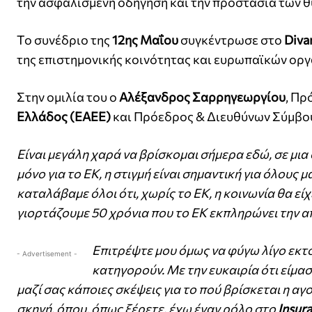
την ασφαλισμένη οδήγηση και την προστασία των 
Το συνέδριο της
12ης Μαΐου
συγκέντρωσε στο
Divan
της επιστημονικής κοινότητας και ευρωπαϊκών οργ
Στην ομιλία του ο
Αλέξανδρος Σαρρηγεωργίου
, Πρ
Ελλάδος (ΕΑΕΕ)
και Πρόεδρος & Διευθύνων Σύμβο
Είναι μεγάλη χαρά να βρίσκομαι σήμερα εδώ, σε μια 
μόνο για το ΕΚ, η στιγμή είναι σημαντική για όλους μ
καταλάβαμε όλοι ότι, χωρίς το ΕΚ, η κοινωνία θα είχ
γιορτάζουμε 50 χρόνια που το ΕΚ εκπληρώνει την απο
Επιτρέψτε μου όμως να φύγω λίγο εκτό
- Advertisement -
κατηγορούν. Με την ευκαιρία ότι είμ
μαζί σας κάποιες σκέψεις για το πού βρίσκεται η α
σκηνή, όπου, όπως ξέρετε, έχω έναν ρόλο στο
Insur