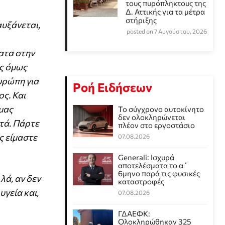
τους πυρόπληκτους της
Δ. Αττικής για τα μέτρα
στήριξης
αυξάνεται,
posted on 7 Αυγούστου, 2026
ματα στην
ος όμως
Ευρώπη για
Ροή Ειδήσεων
ς. Και
 μας
Το σύγχρονο αυτοκίνητο
δεν ολοκληρώνεται
τά. Πάρτε
πλέον στο εργοστάσιο
ς είμαστε
07.08.2026
Generali: Ισχυρά
αποτελέσματα το α΄
6μηνο παρά τις φυσικές
λά, αν δεν
καταστροφές
υγεία και,
07.08.2026
ΓΔΑΕΦΚ:
Ολοκληρώθηκαν 325