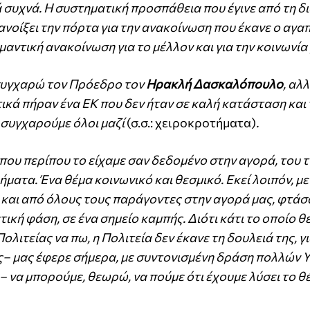
 συχνά. Η συστηματική προσπάθεια που έγινε από τη δ
ι ανοίξει την πόρτα για την ανακοίνωση που έκανε ο αγα
αντική ανακοίνωση για το μέλλον και για την κοινωνία 
α συγχαρώ τον Πρόεδρο τον
Ηρακλή Δασκαλόπουλο
, αλ
τικά πήραν ένα ΕΚ που δεν ήταν σε καλή κατάσταση και
 συγχαρούμε όλοι μαζί
(σ.σ.: χειροκροτήματα)
.
που περίπου το είχαμε σαν δεδομένο στην αγορά, του 
ματα. Ένα θέμα κοινωνικό και θεσμικό. Εκεί λοιπόν, μ
 και από όλους τους παράγοντες στην αγορά μας, φτάσ
ική φάση, σε ένα σημείο καμπής. Διότι κάτι το οποίο
λιτείας να πω, η Πολιτεία δεν έκανε τη δουλειά της, γ
ς– μας έφερε σήμερα, με συντονισμένη δράση πολλών 
– να μπορούμε, θεωρώ, να πούμε ότι έχουμε λύσει το θ