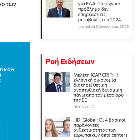
λο των
για ΕΔΑ: Το τεχνικό
πρόβλημα δεν
επηρέασε τις
μεταβολές του 2024
posted on 5 Αυγούστου, 2026
Ροή Ειδήσεων
Μελέτη ICAP CRIF: Η
ελληνική οικονομία
διατηρεί θετική
αναπτυξιακή δυναμική
πάνω από τον μέσο όρο
της ΕΕ
05.08.2026
HDI Global: Οι 4 βασικοί
παράγοντες
ανθεκτικότητας των
ευρωπαϊκών data centers