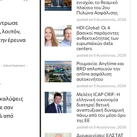
ενισχύει το θεσμικό
πλαίσιο του 2ου
Πυλώνα Ασφάλισης
posted on 5 Αυγούστου, 2026
έντρωσε
HDI Global: Οι 4
 λοιπόν,
βασικοί παράγοντες
ανθεκτικότητας των
την έρευνα
ευρωπαϊκών data
centers
posted on 5 Αυγούστου, 2026
Ρουμανία: Anytime και
- Advertisement -
BRD απλοποιούν την
online ασφάλιση
αυτοκινήτου
.
posted on 5 Αυγούστου, 2026
Μελέτη ICAP CRIF: Η
 καλύψεις
ελληνική οικονομία
διατηρεί θετική
ε σαν
αναπτυξιακή δυναμική
% από
πάνω από τον μέσο όρο
της ΕΕ
posted on 5 Αυγούστου, 2026
Διευκρινίσεις ΕΛΣΤΑΤ