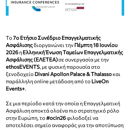
INSURANCE CONFERENCES
Το
7o Ετήσιο Συνέδριο Επαγγελματικής
Ασφάλισης
διοργανώνει την
Πέμπτη 18 Ιουνίου
2026
η
Ελληνική Ένωση Ταμείων Επαγγελματικής
Ασφάλισης (ΕΛΕΤΕΑ)
σε συνεργασία με την
ethosEVENTS
, με φυσική παρουσία στο
ξενοδοχείο
Divani Apollon Palace & Thalasso
και
παράλληλη online μετάδοση από το
LiveOn
Events+
.
Σε μια περίοδο κατά την οποία η Επαγγελματική
Ασφάλιση αποκτά ολοένα πιο στρατηγικό ρόλο
στην Ευρώπη, το
#ocin26
φιλοδοξεί να
αποτελέσει σημείο αναφοράς για την αποτύπωση