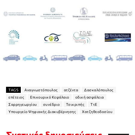
TAGS
Αναγνωστόπουλος
ατζέντα
Δασκαλόπουλος
επέτειος
Επικουρικό Κεφάλαιο
οδική ασφάλεια
Σαρρηγεωργίου
συνέδριο
Τσικριπής
ΤτΕ
Υπουργείο Ψηφιακής Διακυβέρνησης
Χατζηθεοδοσίου
Σχετικές δημοσιεύσεις