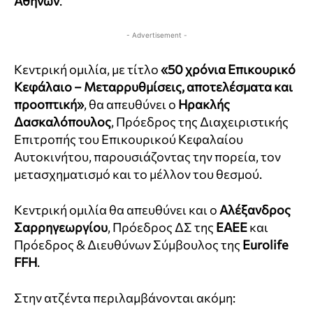
Αθηνών
.
- Advertisement -
Κεντρική ομιλία, με τίτλο
«50 χρόνια Επικουρικό
Κεφάλαιο – Μεταρρυθμίσεις, αποτελέσματα και
προοπτική»
, θα απευθύνει ο
Ηρακλής
Δασκαλόπουλος
, Πρόεδρος της Διαχειριστικής
Επιτροπής του Επικουρικού Κεφαλαίου
Αυτοκινήτου, παρουσιάζοντας την πορεία, τον
μετασχηματισμό και το μέλλον του θεσμού.
Κεντρική ομιλία θα απευθύνει και ο
Αλέξανδρος
Σαρρηγεωργίου
, Πρόεδρος ΔΣ της
ΕΑΕΕ
και
Πρόεδρος & Διευθύνων Σύμβουλος της
Eurolife
FFH
.
Στην ατζέντα περιλαμβάνονται ακόμη: