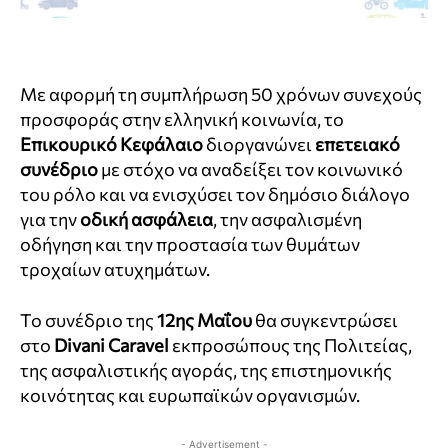
Με αφορμή τη συμπλήρωση 50 χρόνων συνεχούς
προσφοράς στην ελληνική κοινωνία, το
Επικουρικό Κεφάλαιο
διοργανώνει
επετειακό
συνέδριο
με στόχο να αναδείξει τον κοινωνικό
του ρόλο και να ενισχύσει τον δημόσιο διάλογο
για την
οδική ασφάλεια
, την ασφαλισμένη
οδήγηση και την προστασία των θυμάτων
τροχαίων ατυχημάτων.
Το συνέδριο της
12ης Μαΐου
θα συγκεντρώσει
στο
Divani Caravel
εκπροσώπους της Πολιτείας,
της ασφαλιστικής αγοράς, της επιστημονικής
κοινότητας και ευρωπαϊκών οργανισμών.
- Advertisement -