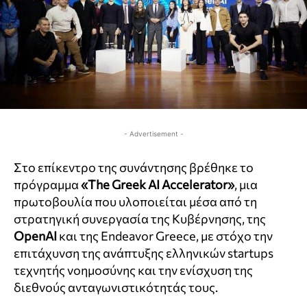
- Advertisement -
Στο επίκεντρο της συνάντησης βρέθηκε το
πρόγραμμα
«The Greek AI Accelerator»
, μια
πρωτοβουλία που υλοποιείται μέσα από τη
στρατηγική συνεργασία της Κυβέρνησης, της
OpenAI
και της Endeavor Greece, με στόχο την
επιτάχυνση της ανάπτυξης ελληνικών startups
τεχνητής νοημοσύνης και την ενίσχυση της
διεθνούς ανταγωνιστικότητάς τους.