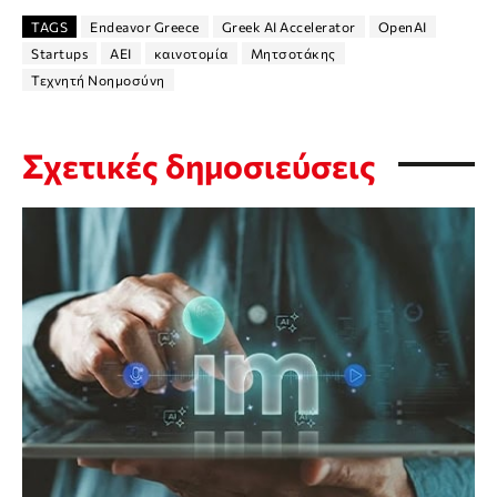
TAGS
Endeavor Greece
Greek AI Accelerator
OpenAI
Startups
ΑΕΙ
καινοτομία
Μητσοτάκης
Τεχνητή Νοημοσύνη
Σχετικές δημοσιεύσεις