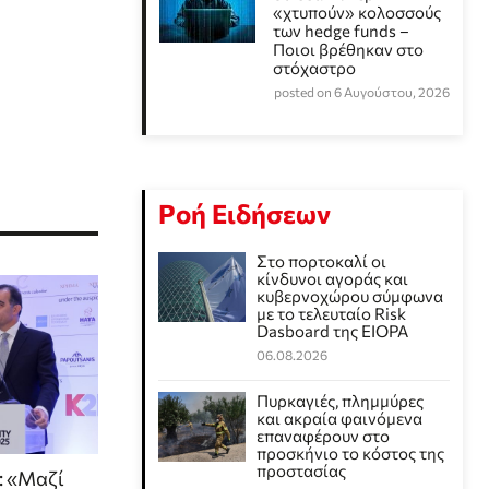
«χτυπούν» κολοσσούς
των hedge funds –
Ποιοι βρέθηκαν στο
στόχαστρο
posted on 6 Αυγούστου, 2026
Ροή Ειδήσεων
Στο πορτοκαλί οι
κίνδυνοι αγοράς και
κυβερνοχώρου σύμφωνα
με το τελευταίο Risk
Dasboard της EIOPA
06.08.2026
Πυρκαγιές, πλημμύρες
και ακραία φαινόμενα
επαναφέρουν στο
προσκήνιο το κόστος της
προστασίας
: «Μαζί