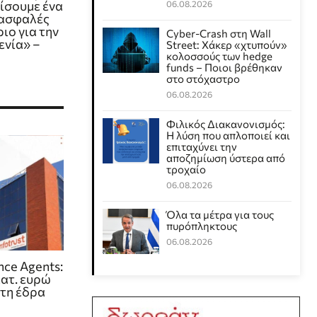
ίσουμε ένα
06.08.2026
 ασφαλές
ιο για την
Cyber-Crash στη Wall
ενία» –
Street: Χάκερ «χτυπούν»
κολοσσούς των hedge
funds – Ποιοι βρέθηκαν
στο στόχαστρο
06.08.2026
Φιλικός Διακανονισμός:
Η λύση που απλοποιεί και
επιταχύνει την
αποζημίωση ύστερα από
τροχαίο
06.08.2026
Όλα τα μέτρα για τους
πυρόπληκτους
06.08.2026
ance Agents:
κατ. ευρώ
ητη έδρα