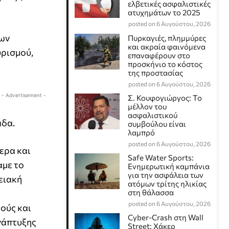
ελβετικές ασφαλιστικές
ατυχημάτων το 2025
posted on 6 Αυγούστου, 2026
των
Πυρκαγιές, πλημμύρες
και ακραία φαινόμενα
υρισμού,
επαναφέρουν στο
προσκήνιο το κόστος
της προστασίας
posted on 6 Αυγούστου, 2026
- Advertisement -
Σ. Κουφογιώργος: To
μέλλον του
ασφαλιστικού
άδα.
συμβούλου είναι
λαμπρό
posted on 6 Αυγούστου, 2026
τερα και
Safe Water Sports:
αμε το
Eνημερωτική καμπάνια
για την ασφάλεια των
ειακή
ατόμων τρίτης ηλικίας
στη θάλασσα
posted on 6 Αυγούστου, 2026
ούς και
Cyber-Crash στη Wall
νάπτυξης
Street: Χάκερ