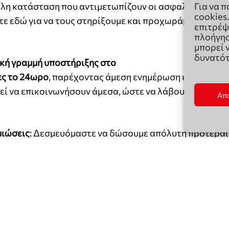
Για να 
cookies
επιτρέψ
πλοήγησ
μπορεί 
δυνατότ
Απ