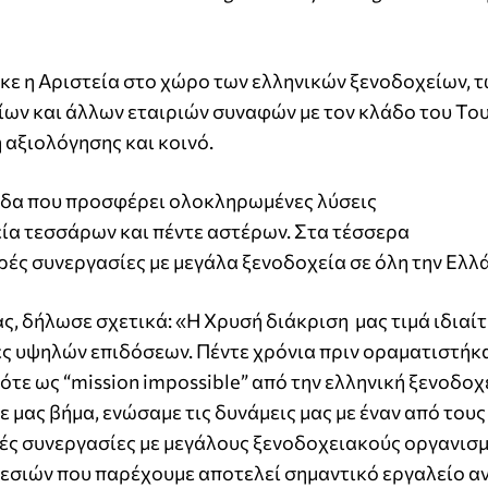
ε η Αριστεία στο χώρο των ελληνικών ξενοδοχείων, 
ων και άλλων εταιριών συναφών με τον κλάδο του Το
 αξιολόγησης και κοινό.
λλάδα που προσφέρει ολοκληρωμένες λύσεις
εία τεσσάρων και πέντε αστέρων. Στα τέσσερα
θερές συνεργασίες με μεγάλα ξενοδοχεία σε όλη την Ελλ
ας, δήλωσε σχετικά: «Η Χρυσή διάκριση
μας τιμά ιδιαί
ες υψηλών επιδόσεων. Πέντε χρόνια πριν οραματιστήκ
ότε ως “mission impossible” από την ελληνική ξενοδοχ
 μας βήμα, ενώσαμε τις δυνάμεις μας με έναν από τους
ρές συνεργασίες με μεγάλους ξενοδοχειακούς οργανισμ
ρεσιών που παρέχουμε αποτελεί σημαντικό εργαλείο α