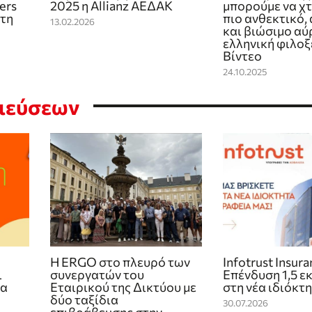
ers
2025 η Allianz ΑΕΔΑΚ
μπορούμε να χτ
ώτη
πιο ανθεκτικό,
13.02.2026
και βιώσιμο αύρ
ελληνική φιλοξ
Βίντεο
24.10.2025
σιεύσεων
Η ERGO στο πλευρό των
Infotrust Insur
ι
συνεργατών του
Επένδυση 1,5 ε
ία
Εταιρικού της Δικτύου με
στη νέα ιδιόκτ
δύο ταξίδια
30.07.2026