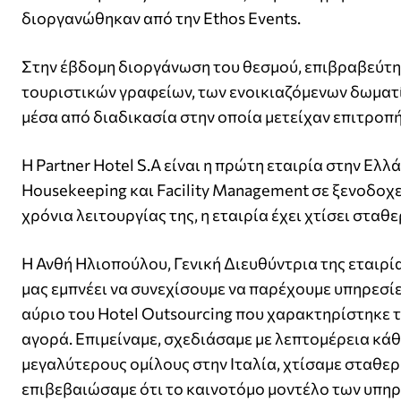
διοργανώθηκαν από την Ethos Events.
Στην έβδομη διοργάνωση του θεσμού, επιβραβεύτηκ
τουριστικών γραφείων, των ενοικιαζόμενων δωματί
μέσα από διαδικασία στην οποία μετείχαν επιτροπή
H Partner Hotel S.A είναι η πρώτη εταιρία στην Ε
Housekeeping και Facility Management σε ξενοδοχ
χρόνια λειτουργίας της, η εταιρία έχει χτίσει στα
Η Ανθή Ηλιοπούλου, Γενική Διευθύντρια της εταιρί
μας εμπνέει να συνεχίσουμε να παρέχουμε υπηρεσί
αύριο του Hotel Outsourcing που χαρακτηρίστηκε τ
αγορά. Επιμείναμε, σχεδιάσαμε με λεπτομέρεια κάθε
μεγαλύτερους ομίλους στην Ιταλία, χτίσαμε σταθε
επιβεβαιώσαμε ότι το καινοτόμο μοντέλο των υπη