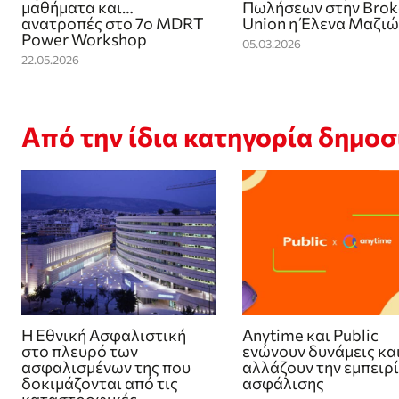
μαθήματα και…
Πωλήσεων στην Brok
ανατροπές στο 7ο MDRT
Union η Έλενα Μαζι
Power Workshop
05.03.2026
22.05.2026
Από την ίδια κατηγορία δημο
Η Εθνική Ασφαλιστική
Anytime και Public
στο πλευρό των
ενώνουν δυνάμεις κα
ασφαλισμένων της που
αλλάζουν την εμπειρ
δοκιμάζονται από τις
ασφάλισης