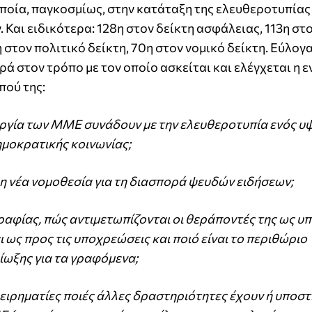
ποία, παγκοσμίως, στην κατάταξη της ελευθεροτυπίας
 Και ειδικότερα: 128η στον δείκτη ασφάλειας, 113η στ
η στον πολιτικό δείκτη, 70η στον νομικό δείκτη. Εύλογ
ά στον τρόπο με τον οποίο ασκείται και ελέγχεται η 
πού της:
τουργία των ΜΜΕ συνάδουν με την ελευθεροτυπία ενός 
ημοκρατικής κοινωνίας;
η νέα νομοθεσία για τη διασπορά ψευδών ειδήσεων;
αφίας, πώς αντιμετωπίζονται οι θεράποντές της ως υ
 ως προς τις υποχρεώσεις και ποιό είναι το περιθώριο
ωξης για τα γραφόμενα;
ειρηματίες ποιές άλλες δραστηριότητες έχουν ή υποστ