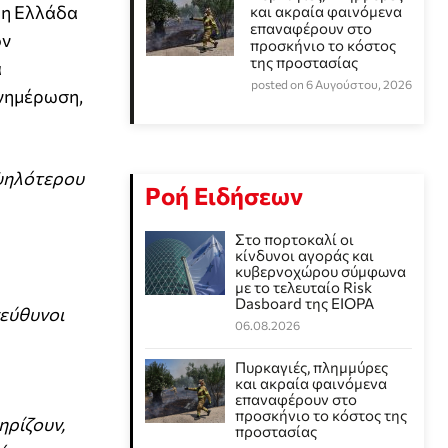
 η Ελλάδα
και ακραία φαινόμενα
επαναφέρουν στο
ον
προσκήνιο το κόστος
της προστασίας
α
posted on 6 Αυγούστου, 2026
ενημέρωση,
υψηλότερου
Ροή Ειδήσεων
Στο πορτοκαλί οι
κίνδυνοι αγοράς και
κυβερνοχώρου σύμφωνα
με το τελευταίο Risk
Dasboard της EIOPA
πεύθυνοι
06.08.2026
Πυρκαγιές, πλημμύρες
και ακραία φαινόμενα
επαναφέρουν στο
προσκήνιο το κόστος της
ηρίζουν,
προστασίας