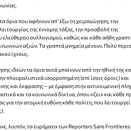
νωνίας.
τα όρια που αφήνουν απ’ έξω τη χειραγώγηση, την
λειτουργίας της έννομης τάξης, την προσβολή της
ου ελεύθερου συλλογισμού, καθώς και κάθε αήθη γραπτ
νωνικών αξιών. Τα γραπτά μνημεία μένουν. Πολύ περι
ακού ίχνους.
ησης ιδεών τα όρια αυτά μπαίνουν από την ηθική της κ
την πλουραλιστικά ισορροπημένη (επί ίσοις όροις) και
ης και έκφρασης – με έμφαση στην αντικειμενική π
αστικά και τα κοινωνικά δίκτυα, όπου «ζει» και κάθε
ς για την ατομική ευθύνη κάθε πολίτη, που λειτουργεί
).
, λοιπόν, τα ευρήματα των Reporters Sans Frontieres