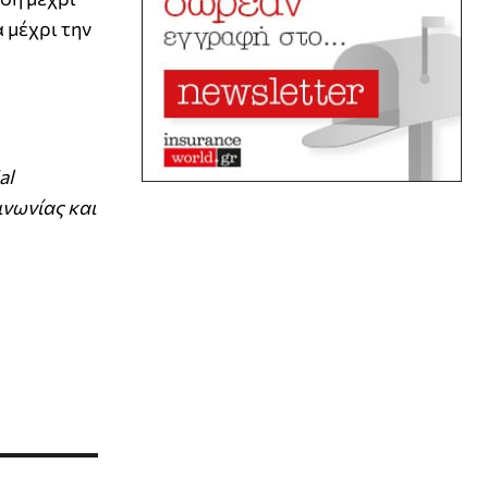
 μέχρι την
al
ινωνίας και