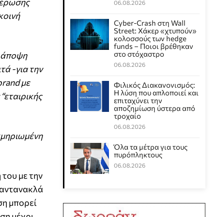
μέρωσης
06.08.2026
κοινή
Cyber-Crash στη Wall
Street: Χάκερ «χτυπούν»
κολοσσούς των hedge
funds – Ποιοι βρέθηκαν
στο στόχαστρο
ν άποψη
06.08.2026
τά -για την
brand με
Φιλικός Διακανονισμός:
Η λύση που απλοποιεί και
“εταιρικής
επιταχύνει την
αποζημίωση ύστερα από
τροχαίο
06.08.2026
κμηριωμένη
Όλα τα μέτρα για τους
πυρόπληκτους
06.08.2026
 του με την
ν αντανακλά
ση μπορεί
ιση μέχρι