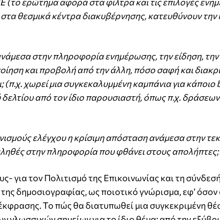
Ε (το ερώτημα αφορά στα φίλτρα και τις επιλογές ενη
στα θεσμικά κέντρα διακυβέρνησης, κατευθύνουν την 
) ανάμεσα στην πληροφορία ενημέρωσης, την είδηση, τη
ίηση και προβολή από την άλλη, πόσο σαφή και διακρι
(π.χ. χωρεί μια συγκεκαλυμμένη καμπάνια για κάποιο 
δελτίου από τον ίδιο παρουσιαστή, όπως π.χ. δράσεων 
νισμούς ελέγχου η κρίσιμη απόσταση ανάμεσα στην τε
ναληθές στην πληροφορία που φθάνει στους απολήπτες;
- για τον Πολιτισμό της Επικοινωνίας και τη σύνδεσή
 της δημοσιογραφίας, ως ποιοτικό γνώρισμα, εφ’ όσο
 έκφρασης. Το πώς θα διατυπωθεί μια συγκεκριμένη θέ
ων γλωσσικών σημείων για το ίδιο θέμα: από την εξύβρ