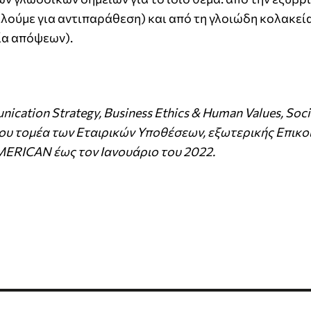
λούμε για αντιπαράθεση) και από τη γλοιώδη κολακεία
ία απόψεων).
nication Strategy, Business Ethics & Human Values, Soci
ς του τομέα των Εταιρικών Υποθέσεων, εξωτερικής Επικο
ERICAN έως τον Ιανουάριο του 2022.