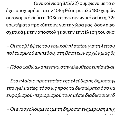
(ανακοίνωση 3/5/22) σύμφωνα με τα ο
έχει υποχωρήσει στην 108η θέση μεταξύ 180 χωρών.
οικονομικό δείκτη, 103η στον κοινωνικό δείκτη, 72
ερωτήματα προκύπτουν, για τη χώρα μας, όσον αφορ
σχετικά με την αποστολή και την επιτέλεση του σκο
– Οι προβλέψεις του νομικού πλαισίου για τη λει
πολιτισμικού επιπέδου, στη βάση των αρχών μιας δ
– Πόσο «αθώα» απέναντι στην ελευθεροτυπία είναι 
– Στο πλαίσιο προστασίας της ελεύθερης δημοσιογρ
επαγγελματίες, τόσο ως προς τα δικαιώματα όσο και
εκφοβισμού-περιορισμού τους μέσω διαδικασιών δί
– Οι ενασχολούμενοι με τη δημόσια ενημέρωση επιχ