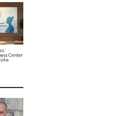
το
ess Center
ούλα