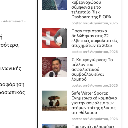
κυβερνοχώρου
σύμφωνα με το
τελευταίο Risk
Dasboard της EIOPA
- Advertisement -
posted on 6 Αυγούστου, 2026
Πόσα περιστατικά
δηλώθηκαν στις 22
ή
ελβετικές ασφαλιστικές
σσότερο,
ατυχημάτων το 2025
posted on 6 Αυγούστου, 2026
Σ. Κουφογιώργος: To
μέλλον του
οινωνικής
ασφαλιστικού
συμβούλου είναι
λαμπρό
ληροφόρηση
posted on 6 Αυγούστου, 2026
 προσωπικός
Safe Water Sports:
Eνημερωτική καμπάνια
για την ασφάλεια των
ατόμων τρίτης ηλικίας
στη θάλασσα
posted on 6 Αυγούστου, 2026
Πυρκαγιές, πλημμύρες