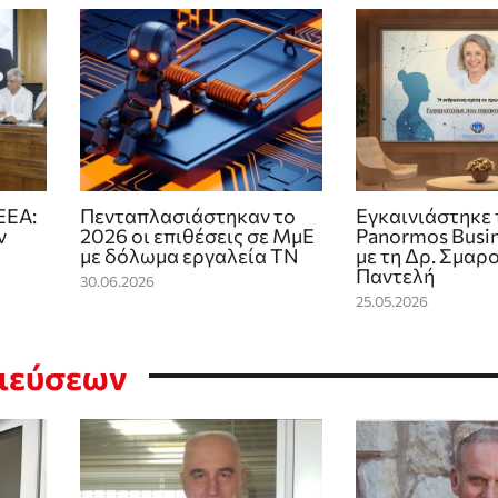
ΕΕΑ:
Πενταπλασιάστηκαν το
Εγκαινιάστηκε 
ν
2026 οι επιθέσεις σε ΜμΕ
Panormos Busin
με δόλωμα εργαλεία ΤΝ
με τη Δρ. Σμαρ
Παντελή
30.06.2026
25.05.2026
σιεύσεων