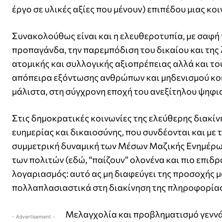
έργο σε υλικές αξίες που μένουν) επιπέδου μιας κοι
Συνακολούθως είναι και η ελευθεροτυπία, με σαφή 
προπαγάνδα, την παρεμπόδιση του δικαίου και της 
ατομικής και συλλογικής αξιοπρέπειας αλλά και τ
απόπειρα εξόντωσης ανθρώπων και μηδενισμού κοι
μάλιστα, στη σύγχρονη εποχή του ανεξίτηλου ψηφι
Στις δημοκρατικές κοινωνίες της ελεύθερης διακίν
ευημερίας και δικαιοσύνης, που συνδέονται και με 
συμμετρική δυναμική των Μέσων Μαζικής Ενημέρωσ
των πολιτών (εδώ, “παίζουν” ολονένα και πιο επιδρ
λογαριασμός: αυτό ας μη διαφεύγει της προσοχής μα
πολλαπλασιαστικά στη διακίνηση της πληροφορίας
Μελαγχολία και προβληματισμό γεννάνε
- Advertisement -