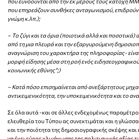
που ευνοούνται από την εκ μέρους τους κατοχή ΜΜ
που επηρεάζουν συνθήκες ανταγωνισμού, επιδρούν 
γνώμη κ.λπ.);
– Το ζύγι και τα όρια (ποιοτικά αλλά και ποσοτικά
από τη μια πλευρά και την εξαργυρούμενη δημοσιοπο
αναγνώριση του χαρακτήρα της πληροφορίας- είναι; 
μορφή είδησης μέσα στη ροή ενός ειδησεογραφικού 
κοινωνικής εθύνης”;)
– Κατά πόσο επισημαίνεται από ανεξάρτητους μηχα
αντικειμενικότητα, την υποκειμενικότητα και το α
Σε όλα αυτά -και σε άλλες ενδεχομένως παραμέτρους
ελευθερία του Τύπου ας συνεκτιμάται και η γλώσσα
και την ποιότητα της δημοσιογραφικής σκέψης και
να έχει εύρος κλιμάκωσης της πολιτισμικής αξίας τ