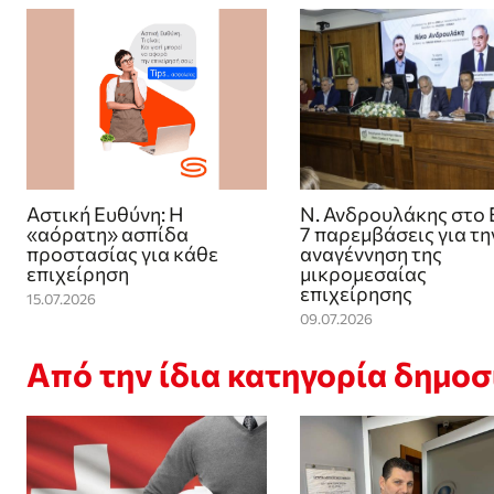
Αστική Ευθύνη: Η
Ν. Ανδρουλάκης στο 
«αόρατη» ασπίδα
7 παρεμβάσεις για τη
προστασίας για κάθε
αναγέννηση της
επιχείρηση
μικρομεσαίας
επιχείρησης
15.07.2026
09.07.2026
Από την ίδια κατηγορία δημο