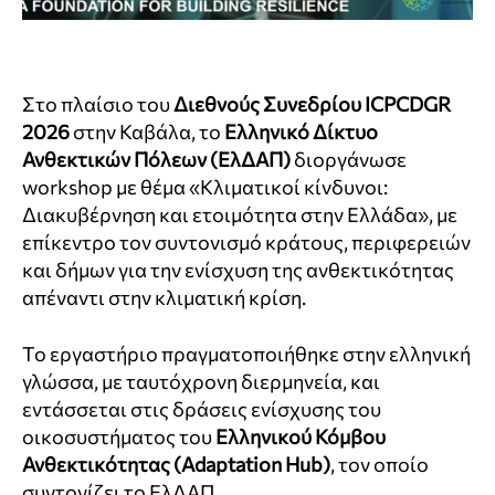
Στο πλαίσιο του
Διεθνούς Συνεδρίου ICPCDGR
2026
στην Καβάλα, το
Ελληνικό Δίκτυο
Ανθεκτικών Πόλεων (ΕλΔΑΠ)
διοργάνωσε
workshop με θέμα «Κλιματικοί κίνδυνοι:
Διακυβέρνηση και ετοιμότητα στην Ελλάδα», με
επίκεντρο τον συντονισμό κράτους, περιφερειών
και δήμων για την ενίσχυση της ανθεκτικότητας
απέναντι στην κλιματική κρίση.
Το εργαστήριο πραγματοποιήθηκε στην ελληνική
γλώσσα, με ταυτόχρονη διερμηνεία, και
εντάσσεται στις δράσεις ενίσχυσης του
οικοσυστήματος του
Ελληνικού Κόμβου
Ανθεκτικότητας (Adaptation Hub)
, τον οποίο
συντονίζει το ΕλΔΑΠ.