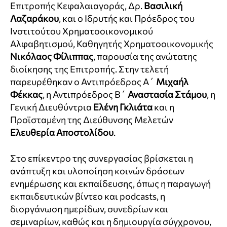
Επιτροπής Κεφαλαιαγοράς, Δρ.
Βασιλική
Λαζαράκου
, και ο Ιδρυτής και Πρόεδρος του
Ινστιτούτου Χρηματοοικονομικού
Αλφαβητισμού, Καθηγητής Χρηματοοικονομικής
Νικόλαος Φίλιππας
, παρουσία της ανώτατης
διοίκησης της Επιτροπής. Στην τελετή
παρευρέθηκαν ο Αντιπρόεδρος Α΄
Μιχαήλ
Φέκκας
, η Αντιπρόεδρος Β΄
Αναστασία Στάμου
, η
Γενική Διευθύντρια
Ελένη Γκλιάτα
και η
Προϊσταμένη της Διεύθυνσης Μελετών
Ελευθερία Αποστολίδου
.
Στο επίκεντρο της συνεργασίας βρίσκεται η
ανάπτυξη και υλοποίηση κοινών δράσεων
ενημέρωσης και εκπαίδευσης, όπως η παραγωγή
εκπαιδευτικών βίντεο και podcasts, η
διοργάνωση ημερίδων, συνεδρίων και
σεμιναρίων, καθώς και η δημιουργία σύγχρονου,