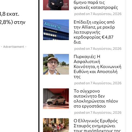
6μηνο παρά τις
φυσικές καταστροφές
,8 εκατ.
posted on 7 Αυγούστου, 2026
+2,8%) στην
Επίδειξη ισχύος από
την Allianz, με ρεκόρ
λειτουργικής
κερδοφορίας €4,87
δισ.
- Advertisement -
posted on 7 Αυγούστου, 2026
Πυρκαγιές: Η
Ασφαλιστική
Κοινότητα, η Κοινωνική
Ευθύνη και Αποστολή
της
posted on 7 Αυγούστου, 2026
Το σύγχρονο
αυτοκίνητο δεν
ολοκληρώνεται πλέον
στο εργοστάσιο
posted on 7 Αυγούστου, 2026
Ο Ελληνικός Ερυθρός
Σταυρός ενημερώνει
τους πυρόπληκτους της