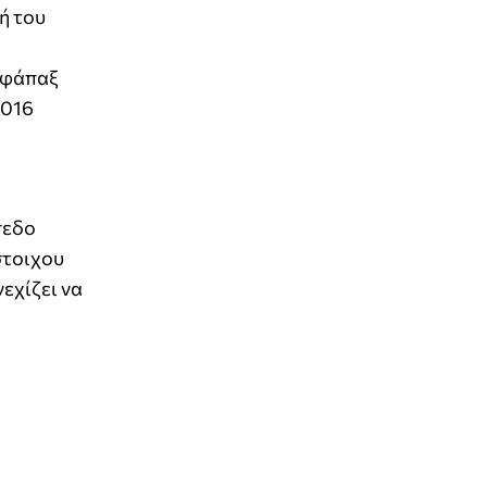
ή του
εφάπαξ
2016
πεδο
στοιχου
εχίζει να