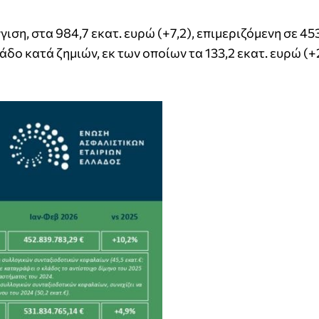
η, στα 984,7 εκατ. ευρώ (+7,2), επιμεριζόμενη σε 453
άδο κατά ζημιών, εκ των οποίων τα 133,2 εκατ. ευρώ (