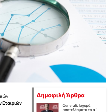
Δημοφιλή Άρθρα
μιών
 Εταιριών
Generali: Ισχυρά
αποτελέσματα το α΄