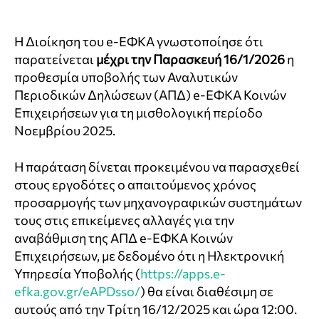
Η Διοίκηση του e-ΕΦΚΑ γνωστοποίησε ότι
παρατείνεται
μέχρι την Παρασκευή 16/1/2026
η
προθεσμία υποβολής των Αναλυτικών
Περιοδικών Δηλώσεων (ΑΠΔ) e-ΕΦΚΑ Κοινών
Επιχειρήσεων για τη μισθολογική περίοδο
Νοεμβρίου 2025.
Η παράταση δίνεται προκειμένου να παρασχεθεί
στους εργοδότες ο απαιτούμενος χρόνος
προσαρμογής των μηχανογραφικών συστημάτων
τους στις επικείμενες αλλαγές για την
αναβάθμιση της ΑΠΔ e-ΕΦΚΑ Κοινών
Επιχειρήσεων, με δεδομένο ότι η Ηλεκτρονική
Υπηρεσία Υποβολής (
https://apps.e-
efka.gov.gr/eAPDsso/
) θα είναι διαθέσιμη σε
αυτούς από την Τρίτη 16/12/2025 και ώρα 12:00.