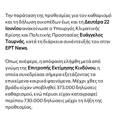
Την παράταση της προθεσμίας για τον καθαρισμό
και τη δήλωση οικοπέδων έως και τη
Δευτέρα 22
Ιουνίου
ανακοίνωσε ο Υπουργός Κλιματικής
Κρίσης και Πολιτικής Προστασίας
Ευάγγελος
Τουρνάς
, κατά τη διάρκεια συνέντευξής του στην
ΕΡΤ News
.
Όπως ανέφερε, η απόφαση ελήφθη μετά από
γνώμη της
Επιτροπής Εκτίμησης Κινδύνου
, η
οποία συνεδρίασε σήμερα εξετάζοντας τα
επικείμενα καιρικά φαινόμενα. Μέχρι χθες το
βράδυ είχαν υποβληθεί 373.000 δηλώσεις
καθαρισμού, ενώ πέρυσι είχαν καταγραφεί
περίπου 730.000 δηλώσεις μέχρι τη λήξη της
προθεσμίας.