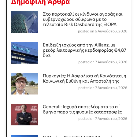
Δημοφιλή Άρθρα
Στο πορτοκαλί οι κίνδυνοι αγοράς και
κυβερνοχώρου σύμφωνα με το
τελευταίο Risk Dasboard της EIOPA
posted on 6 Αυγούστου, 2026
Επίδειξη ισχύος από την Allianz, με
ρεκόρ λειτουργικής κερδοφορίας €4,87
δισ.
posted on 7 Αυγούστου, 2026
Πυρκαγιές: Η Ασφαλιστική Κοινότητα, η
Κοινωνική Ευθύνη και Αποστολή της
posted on 7 Αυγούστου, 2026
Generali: Ισχυρά αποτελέσματα το α΄
6μηνο παρά τις φυσικές καταστροφές
posted on 7 Αυγούστου, 2026