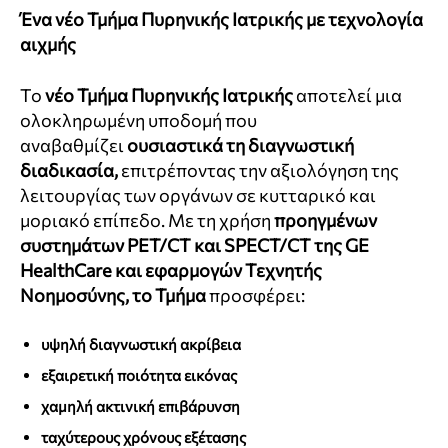
Ένα νέο Τμήμα Πυρηνικής Ιατρικής με τεχνολογία
αιχμής
Το
νέο Τμήμα Πυρηνικής Ιατρικής
αποτελεί μια
ολοκληρωμένη υποδομή που
αναβαθμίζει
ουσιαστικά τη διαγνωστική
διαδικασία,
επιτρέποντας την αξιολόγηση της
λειτουργίας των οργάνων σε κυτταρικό και
μοριακό επίπεδο. Με τη χρήση
προηγμένων
συστημάτων PET/CT και SPECT/CT της GE
HealthCare και εφαρμογών Τεχνητής
Νοημοσύνης, το Τμήμα
προσφέρει:
υψηλή διαγνωστική ακρίβεια
εξαιρετική ποιότητα εικόνας
χαμηλή ακτινική επιβάρυνση
ταχύτερους χρόνους εξέτασης