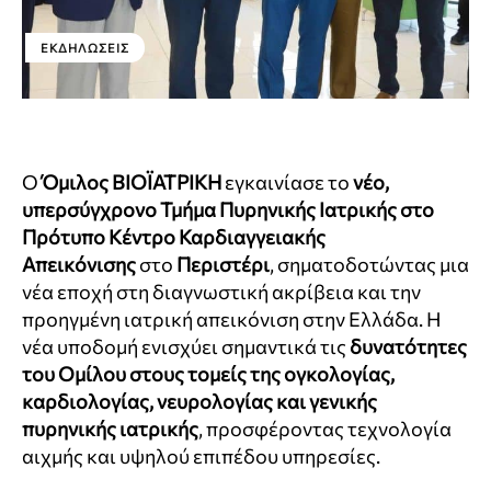
ΕΚΔΗΛΏΣΕΙΣ
Ο
Όμιλος ΒΙΟΪΑΤΡΙΚΗ
εγκαινίασε το
νέο,
υπερσύγχρονο Τμήμα Πυρηνικής Ιατρικής στο
Πρότυπο Κέντρο Καρδιαγγειακής
Απεικόνισης
στο
Περιστέρι
, σηματοδοτώντας μια
νέα εποχή στη διαγνωστική ακρίβεια και την
προηγμένη ιατρική απεικόνιση στην Ελλάδα. Η
νέα υποδομή ενισχύει σημαντικά τις
δυνατότητες
του Ομίλου στους τομείς της ογκολογίας,
καρδιολογίας, νευρολογίας και γενικής
πυρηνικής ιατρικής
, προσφέροντας τεχνολογία
αιχμής και υψηλού επιπέδου υπηρεσίες.