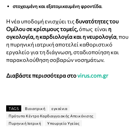
στοχευμένη και εξατομικευμένη φροντίδα
.
Η νέα υποδομή ενισχύει τις
δυνατότητες του
Ομίλου σε κρίσιμους τομείς,
όπως είναι
η
ογκολογία, η καρδιολογία και η νευρολογία
, που
η πυρηνική ιατρική αποτελεί καθοριστικό
εργαλείο για τη διάγνωση, σταδιοποίηση και
παρακολούθηση σοβαρών νοσημάτων.
Διαβάστε περισσότερα στο
virus.com.gr
TAGS
Βιοιατρική
εγκαίνια
Πρότυπο Κέντρο Καρδιαγγειακής Απεικόνισης
Πυρηνική Ιατρική
Υπουργείο Υγείας