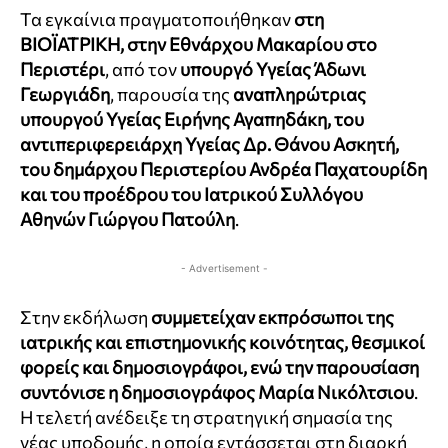
Τα εγκαίνια πραγματοποιήθηκαν
στη
ΒΙΟΪΑΤΡΙΚΗ, στην Εθνάρχου Μακαρίου στο
Περιστέρι
, από τον
υπουργό Υγείας Άδωνι
Γεωργιάδη
, παρουσία της
αναπληρώτριας
υπουργού Υγείας Ειρήνης Αγαπηδάκη, του
αντιπεριφερειάρχη Υγείας Δρ. Θάνου Ασκητή,
του δημάρχου Περιστερίου Ανδρέα Παχατουρίδη
και του προέδρου του Ιατρικού Συλλόγου
Αθηνών Γιώργου Πατούλη
.
- Advertisement -
Στην εκδήλωση
συμμετείχαν εκπρόσωποι της
ιατρικής και επιστημονικής κοινότητας, θεσμικοί
φορείς και δημοσιογράφοι, ενώ την παρουσίαση
συντόνισε η δημοσιογράφος Μαρία Νικόλτσιου
.
Η τελετή ανέδειξε τη στρατηγική σημασία της
νέας υποδομής, η οποία εντάσσεται στη διαρκή