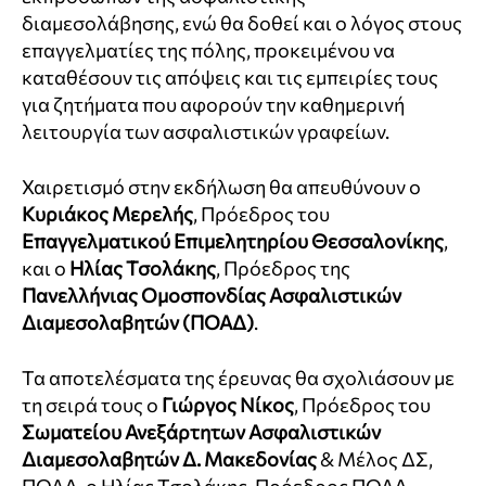
διαμεσολάβησης, ενώ θα δοθεί και ο λόγος στους
επαγγελματίες της πόλης, προκειμένου να
καταθέσουν τις απόψεις και τις εμπειρίες τους
για ζητήματα που αφορούν την καθημερινή
λειτουργία των ασφαλιστικών γραφείων.
Χαιρετισμό στην εκδήλωση θα απευθύνουν ο
Κυριάκος Μερελής
, Πρόεδρος του
Επαγγελματικού Επιμελητηρίου Θεσσαλονίκης
,
και ο
Ηλίας Τσολάκης
, Πρόεδρος της
Πανελλήνιας Ομοσπονδίας Ασφαλιστικών
Διαμεσολαβητών (ΠΟΑΔ)
.
Τα αποτελέσματα της έρευνας θα σχολιάσουν με
τη σειρά τους ο
Γιώργος Νίκος
, Πρόεδρος του
Σωματείου Ανεξάρτητων Ασφαλιστικών
Διαμεσολαβητών Δ. Μακεδονίας
& Μέλος ΔΣ,