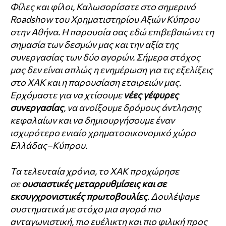
Φίλες και φίλοι, Καλωσορίσατε στο σημερινό
Roadshow του Χρηματιστηρίου Αξιών Κύπρου
στην Αθήνα. Η παρουσία σας εδώ επιβεβαιώνει τη
σημασία των δεσμών μας και την αξία της
συνεργασίας των δύο αγορών. Σήμερα στόχος
μας δεν είναι απλώς η ενημέρωση για τις εξελίξεις
στο ΧΑΚ και η παρουσίαση εταιρειών μας.
Ερχόμαστε για να χτίσουμε
νέες γέφυρες
συνεργασίας
, να ανοίξουμε δρόμους άντλησης
κεφαλαίων και να δημιουργήσουμε έναν
ισχυρότερο ενιαίο χρηματοοικονομικό χώρο
Ελλάδας–Κύπρου.
Τα τελευταία χρόνια, το ΧΑΚ προχώρησε
σε
ουσιαστικές μεταρρυθμίσεις και σε
εκσυγχρονιστικές πρωτοβουλίες
. Δουλέψαμε
συστηματικά με στόχο μια αγορά πιο
ανταγωνιστική, πιο ευέλικτη και πιο φιλική προς