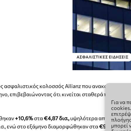
Για να 
cookies
επιτρέψ
πλοήγησ
μπορεί 