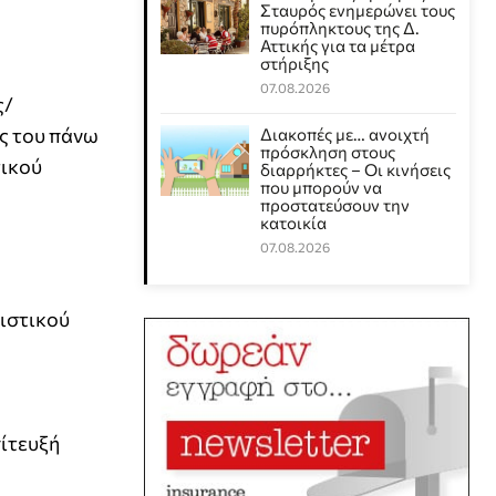
Σταυρός ενημερώνει τους
πυρόπληκτους της Δ.
Αττικής για τα μέτρα
στήριξης
07.08.2026
ς/
ς του πάνω
Διακοπές με… ανοιχτή
πρόσκληση στους
τικού
διαρρήκτες – Οι κινήσεις
που μπορούν να
προστατεύσουν την
κατοικία
07.08.2026
λιστικού
πίτευξή