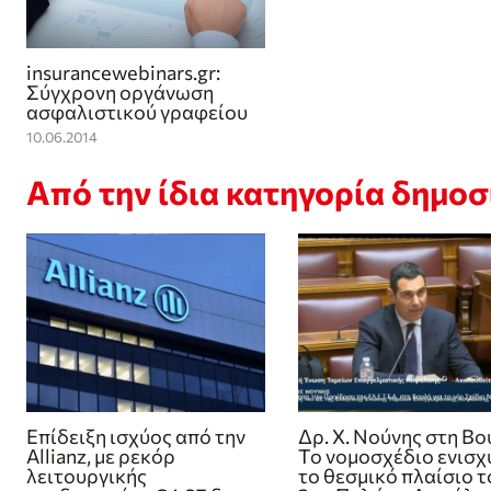
insurancewebinars.gr:
Σύγχρονη οργάνωση
ασφαλιστικού γραφείου
10.06.2014
Από την ίδια κατηγορία δημο
Επίδειξη ισχύος από την
Δρ. Χ. Νούνης στη Βο
Allianz, με ρεκόρ
Το νομοσχέδιο ενισχ
λειτουργικής
το θεσμικό πλαίσιο τ