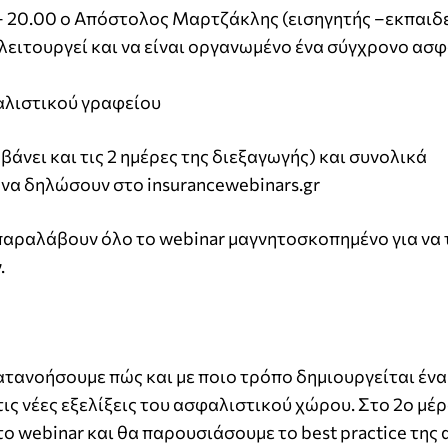
0 – 20.00 ο Απόστολος Μαρτζάκλης (εισηγητής –εκπαιδ
 λειτουργεί και να είναι οργανωμένο ένα σύγχρονο ασ
αλιστικού γραφείου
άνει και τις 2 ημέρες της διεξαγωγής) και συνολικά
 να δηλώσουν στο insurancewebinars.gr
παραλάβουν όλο το webinar μαγνητοσκοπημένο για να 
.
κατανοήσουμε πώς και με ποιο τρόπο δημιουργείται ένα
τις νέες εξελίξεις του ασφαλιστικού χώρου. Στο 2ο μέ
ο webinar και θα παρουσιάσουμε το best practice της