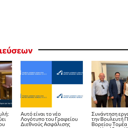
σιεύσεων
υλή:
Αυτό είναι το νέο
Συνάντηση εργ
ύει
Λογότυπο του Γραφείου
την Βουλευτή
ου
Διεθνούς Ασφάλισης
Βορείου Τομέα