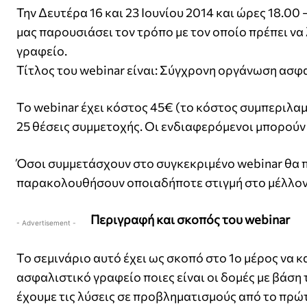
Την Δευτέρα 16 και 23 Ιουνίου 2014 και ώρες 18.0
μας παρουσιάσει τον τρόπο με τον οποίο πρέπει να
γραφείο.
Τίτλος του webinar είναι: Σύγχρονη οργάνωση ασφ
Το webinar έχει κόστος 45€ (το κόστος συμπεριλαμβ
25 θέσεις συμμετοχής. Οι ενδιαφερόμενοι μπορούν
Όσοι συμμετάσχουν στο συγκεκριμένο webinar θα 
παρακολουθήσουν οποιαδήποτε στιγμή στο μέλλον
Περιγραφή και σκοπός του webinar
- Advertisement -
Το σεμινάριο αυτό έχει ως σκοπό στο 1ο μέρος να 
ασφαλιστικό γραφείο ποιες είναι οι δομές με βάση 
έχουμε τις λύσεις σε προβληματισμούς από το πρώτ