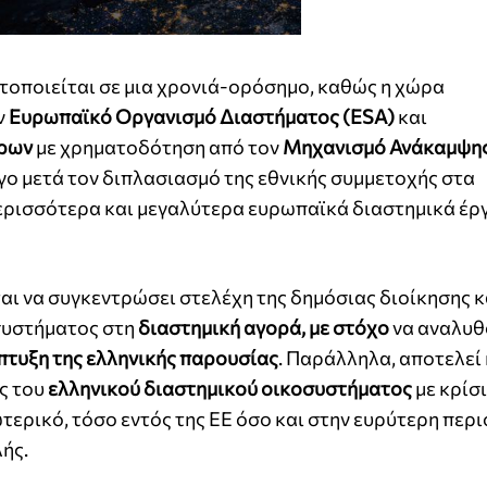
οποιείται σε μια χρονιά-ορόσημo, καθώς η χώρα
ν
Ευρωπαϊκό Οργανισμό Διαστήματος (ESA)
και
ρων
με χρηματοδότηση από τον
Μηχανισμό Ανάκαμψης
ίγο μετά τον διπλασιασμό της εθνικής συμμετοχής στα
 περισσότερα και μεγαλύτερα ευρωπαϊκά διαστημικά έρ
ται να συγκεντρώσει στελέχη της δημόσιας διοίκησης κ
συστήματος στη
διαστημική αγορά, με στόχο
να αναλυθ
πτυξη της ελληνικής παρουσίας
. Παράλληλα, αποτελεί 
ς του
ελληνικού διαστημικού οικοσυστήματος
με κρίσ
ωτερικό, τόσο εντός της ΕΕ όσο και στην ευρύτερη περι
ής.