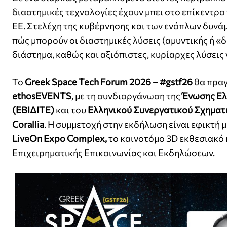
διαστημικές τεχνολογίες έχουν μπει στο επίκεντρο
ΕΕ. Στελέχη της κυβέρνησης και των ενόπλων δυνά
πώς μπορούν οι διαστημικές λύσεις (αμυντικής ή 
διάστημα, καθώς και αξιόπιστες, κυρίαρχες λύσεις γ
Το
Greek Space Tech Forum 2026 – #gstf26
θα πραγ
ethosEVENTS
, με τη συνδιοργάνωση της
Ένωσης Ελ
(ΕΒΙΔΙΤΕ)
και του
Ελληνικού Συνεργατικού Σχηματι
Corallia
. Η συμμετοχή στην εκδήλωση είναι εφικτή 
LiveOn Expo Complex,
το καινοτόμο 3D εκθεσιακό 
Επιχειρηματικής Επικοινωνίας και Εκδηλώσεων.