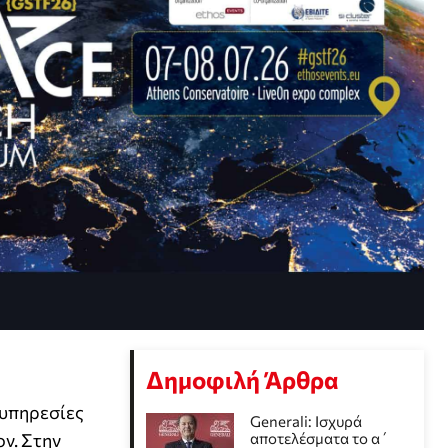
Δημοφιλή Άρθρα
 υπηρεσίες
Generali: Ισχυρά
ον. Στην
αποτελέσματα το α΄