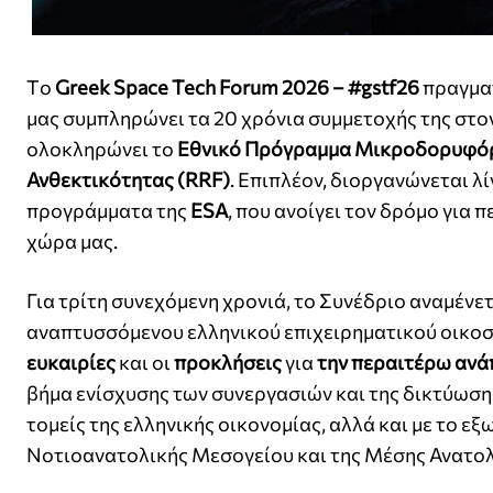
Tο
Greek Space Tech Forum 2026 – #gstf26
πραγματ
μας συμπληρώνει τα 20 χρόνια συμμετοχής της στο
ολοκληρώνει το
Εθνικό Πρόγραμμα Μικροδορυφό
Ανθεκτικότητας (RRF)
. Επιπλέον, διοργανώνεται λ
προγράμματα της
ESA
, που ανοίγει τον δρόμο για
χώρα μας.
Για τρίτη συνεχόμενη χρονιά, το Συνέδριο αναμένε
αναπτυσσόμενου ελληνικού επιχειρηματικού οικο
ευκαιρίες
και οι
προκλήσεις
για
την περαιτέρω ανά
βήμα ενίσχυσης των συνεργασιών και της δικτύωση
τομείς της ελληνικής οικονομίας, αλλά και με το εξ
Νοτιοανατολικής Μεσογείου και της Μέσης Ανατολ