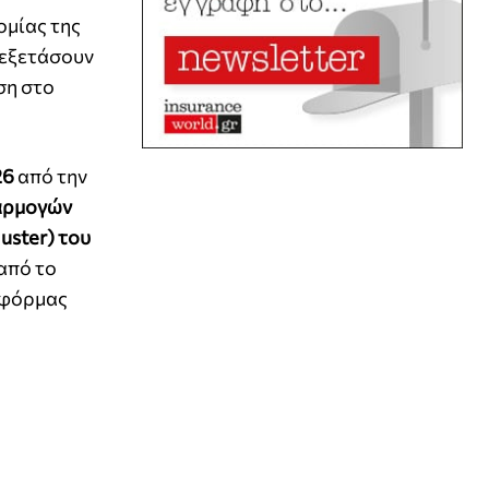
ομίας της
 εξετάσουν
ση στο
26
από την
φαρμογών
uster) του
 από το
τφόρμας