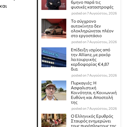
6μηνο παρά τις
και
φυσικές καταστροφές
posted on 7 Αυγούστου, 2026
Το σύγχρονο
αυτοκίνητο δεν
ολοκληρώνεται πλέον
στο εργοστάσιο
posted on 7 Αυγούστου, 2026
Επίδειξη ισχύος από
την Allianz, με ρεκόρ
λειτουργικής
κερδοφορίας €4,87
δισ.
posted on 7 Αυγούστου, 2026
Πυρκαγιές: Η
Ασφαλιστική
Κοινότητα, η Κοινωνική
Ευθύνη και Αποστολή
της
posted on 7 Αυγούστου, 2026
Ο Ελληνικός Ερυθρός
Σταυρός ενημερώνει
τους πυρόπληκτους της