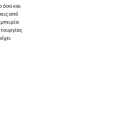
ο όσο και
σεις από
εμπειρία
ιτουργίας
έχει