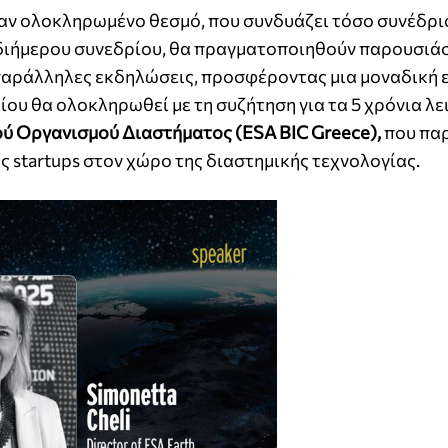
ναν ολοκληρωμένο θεσμό, που συνδυάζει τόσο συνέδρι
 διήμερου συνεδρίου, θα πραγματοποιηθούν παρουσιά
 παράλληλες εκδηλώσεις, προσφέροντας μια μοναδική 
ίου θα ολοκληρωθεί με τη συζήτηση για τα 5 χρόνια λε
ύ Οργανισμού Διαστήματος (ESA BIC Greece),
που παρ
 startups στον χώρο της διαστημικής τεχνολογίας.