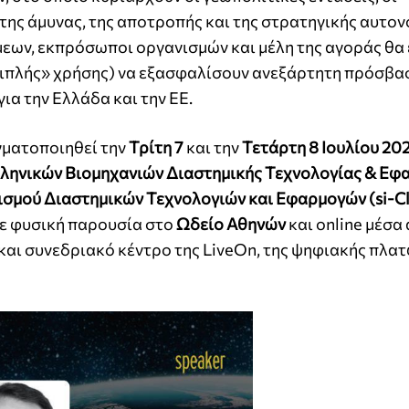
 της άμυνας, της αποτροπής και της στρατηγικής αυτον
μεων, εκπρόσωποι οργανισμών και μέλη της αγοράς θα
«διπλής» χρήσης) να εξασφαλίσουν ανεξάρτητη πρόσβα
ια την Ελλάδα και την ΕΕ.
ματοποιηθεί την
Τρίτη 7
και την
Τετάρτη 8 Ιουλίου 20
ληνικών Βιομηχανιών Διαστημικής Τεχνολογίας & Ε
σμού Διαστημικών Τεχνολογιών και Εφαρμογών (si-Cl
με φυσική παρουσία στο
Ωδείο Αθηνών
και online μέσα
και συνεδριακό κέντρο της LiveOn, της ψηφιακής πλα