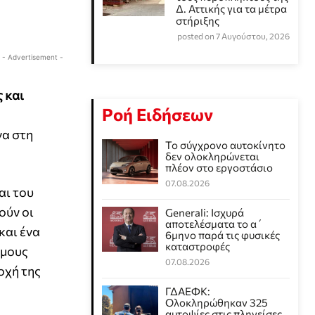
Δ. Αττικής για τα μέτρα
στήριξης
posted on 7 Αυγούστου, 2026
- Advertisement -
 και
Ροή Ειδήσεων
γα στη
Το σύγχρονο αυτοκίνητο
δεν ολοκληρώνεται
πλέον στο εργοστάσιο
07.08.2026
αι του
ούν οι
Generali: Ισχυρά
αποτελέσματα το α΄
και ένα
6μηνο παρά τις φυσικές
καταστροφές
ιμους
07.08.2026
οχή της
ΓΔΑΕΦΚ:
Ολοκληρώθηκαν 325
αυτοψίες στις πληγείσες