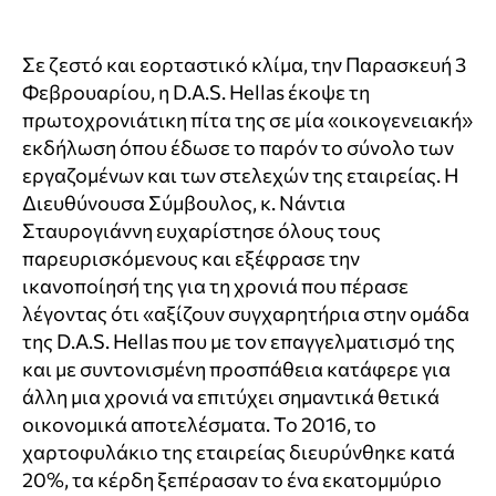
Σε ζεστό και εορταστικό κλίμα, την Παρασκευή 3
Φεβρουαρίου, η D.A.S. Hellas έκοψε τη
πρωτοχρονιάτικη πίτα της σε μία «οικογενειακή»
εκδήλωση όπου έδωσε το παρόν το σύνολο των
εργαζομένων και των στελεχών της εταιρείας. Η
Διευθύνουσα Σύμβουλος, κ. Νάντια
Σταυρογιάννη ευχαρίστησε όλους τους
παρευρισκόμενους και εξέφρασε την
ικανοποίησή της για τη χρονιά που πέρασε
λέγοντας ότι «αξίζουν συγχαρητήρια στην ομάδα
της D.A.S. Hellas που με τον επαγγελματισμό της
και με συντονισμένη προσπάθεια κατάφερε για
άλλη μια χρονιά να επιτύχει σημαντικά θετικά
οικονομικά αποτελέσματα. Το 2016, το
χαρτοφυλάκιο της εταιρείας διευρύνθηκε κατά
20%, τα κέρδη ξεπέρασαν το ένα εκατομμύριο