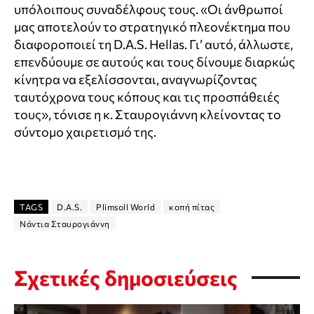
υπόλοιπους συναδέλφους τους. «Οι άνθρωποί
μας αποτελούν το στρατηγικό πλεονέκτημα που
διαφοροποιεί τη D.A.S. Hellas. Γι’ αυτό, άλλωστε,
επενδύουμε σε αυτούς και τους δίνουμε διαρκώς
κίνητρα να εξελίσσονται, αναγνωρίζοντας
ταυτόχρονα τους κόπους και τις προσπάθειές
τους», τόνισε η κ. Σταυρογιάννη κλείνοντας το
σύντομο χαιρετισμό της.
TAGS
D.A.S.
Plimsoll World
κοπή πίτας
Νάντια Σταυρογιάννη
Σχετικές δημοσιεύσεις