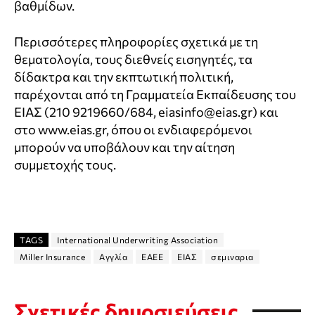
βαθμίδων.
Περισσότερες πληροφορίες σχετικά με τη
θεματολογία, τους διεθνείς εισηγητές, τα
δίδακτρα και την εκπτωτική πολιτική,
παρέχονται από τη Γραμματεία Εκπαίδευσης του
ΕΙΑΣ (210 9219660/684, eiasinfo@eias.gr) και
στο www.eias.gr, όπου οι ενδιαφερόμενοι
μπορούν να υποβάλουν και την αίτηση
συμμετοχής τους.
TAGS
International Underwriting Association
Miller Insurance
Αγγλία
ΕΑΕΕ
ΕΙΑΣ
σεμιναρια
Σχετικές δημοσιεύσεις