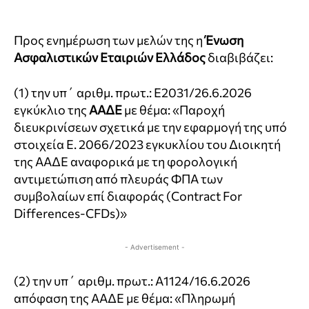
Προς ενημέρωση των μελών της η
Ένωση
Ασφαλιστικών Εταιριών Ελλάδος
διαβιβάζει:
(1) την υπ΄ αριθμ. πρωτ.: Ε2031/26.6.2026
εγκύκλιο της
ΑΑΔΕ
με θέμα: «Παροχή
διευκρινίσεων σχετικά με την εφαρμογή της υπό
στοιχεία Ε. 2066/2023 εγκυκλίου του Διοικητή
της ΑΑΔΕ αναφορικά με τη φορολογική
αντιμετώπιση από πλευράς ΦΠΑ των
συμβολαίων επί διαφοράς (Contract For
Differences-CFDs)»
- Advertisement -
(2) την υπ΄ αριθμ. πρωτ.: Α1124/16.6.2026
απόφαση της ΑΑΔΕ με θέμα: «Πληρωμή