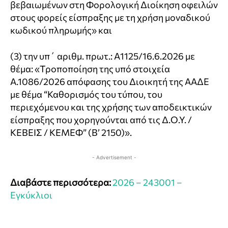
βεβαιωμένων στη Φορολογική Διοίκηση οφειλών
στους φορείς είσπραξης με τη χρήση μοναδικού
κωδικού πληρωμής» και
(3) την υπ΄ αριθμ. πρωτ.: Α1125/16.6.2026 με
θέμα: «Τροποποίηση της υπό στοιχεία
Α.1086/2026 απόφασης του Διοικητή της ΑΑΔΕ
με θέμα “Καθορισμός του τύπου, του
περιεχόμενου και της χρήσης των αποδεικτικών
είσπραξης που χορηγούνται από τις Δ.Ο.Υ. /
ΚΕΒΕΙΣ / ΚΕΜΕΦ” (Β’ 2150)».
- Advertisement -
Διαβάστε περισσότερα:
2026 – 243001 –
Εγκύκλιοι