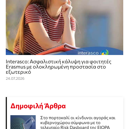
Interasco: Ασφαλιστική κάλυψη για φοιτητές
Erasmus με ολοκληρωμένη προστασία στο
εξωτερικό
24.07.2026
Δημοφιλή Άρθρα
Στο πορτοκαλί οι κίνδυνοι αγοράς και
κυβερνοχώρου σύμφωνα με το
τελευταίο Risk Dasboard της EIOPA