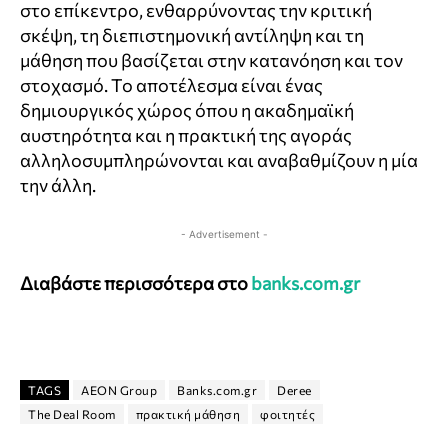
στο επίκεντρο, ενθαρρύνοντας την κριτική
σκέψη, τη διεπιστημονική αντίληψη και τη
μάθηση που βασίζεται στην κατανόηση και τον
στοχασμό. Το αποτέλεσμα είναι ένας
δημιουργικός χώρος όπου η ακαδημαϊκή
αυστηρότητα και η πρακτική της αγοράς
αλληλοσυμπληρώνονται και αναβαθμίζουν η μία
την άλλη.
- Advertisement -
Διαβάστε περισσότερα στο
banks.com.gr
TAGS
AEON Group
Banks.com.gr
Deree
The Deal Room
πρακτική μάθηση
φοιτητές