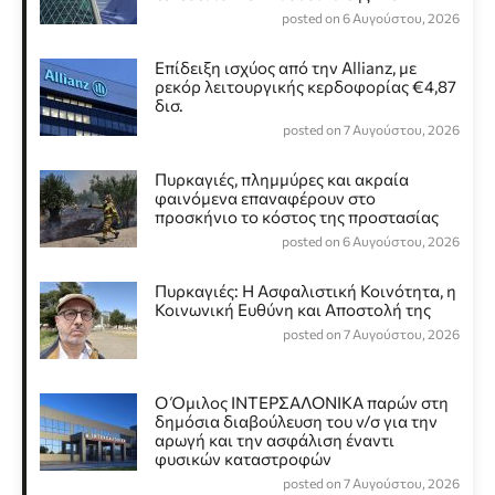
posted on 6 Αυγούστου, 2026
Επίδειξη ισχύος από την Allianz, με
ρεκόρ λειτουργικής κερδοφορίας €4,87
δισ.
posted on 7 Αυγούστου, 2026
Πυρκαγιές, πλημμύρες και ακραία
φαινόμενα επαναφέρουν στο
προσκήνιο το κόστος της προστασίας
posted on 6 Αυγούστου, 2026
Πυρκαγιές: Η Ασφαλιστική Κοινότητα, η
Κοινωνική Ευθύνη και Αποστολή της
posted on 7 Αυγούστου, 2026
Ο Όμιλος ΙΝΤΕΡΣΑΛΟΝΙΚΑ παρών στη
δημόσια διαβούλευση του ν/σ για την
αρωγή και την ασφάλιση έναντι
φυσικών καταστροφών
posted on 7 Αυγούστου, 2026