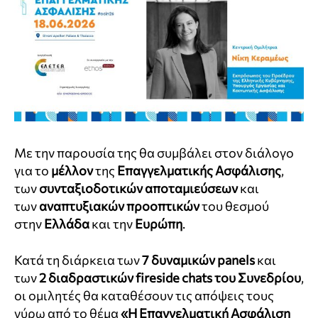
Με την παρουσία της θα συμβάλει στον διάλογο
για το
μέλλον
της
Επαγγελματικής Ασφάλισης
,
των
συνταξιοδοτικών αποταμιεύσεων
και
των
αναπτυξιακών προοπτικών
του θεσμού
στην
Ελλάδα
και την
Ευρώπη
.
Κατά τη διάρκεια των
7 δυναμικών panels
και
των
2 διαδραστικών fireside chats του Συνεδρίου
,
οι ομιλητές θα καταθέσουν τις απόψεις τους
γύρω από το θέμα
«Η Επαγγελματική Ασφάλιση