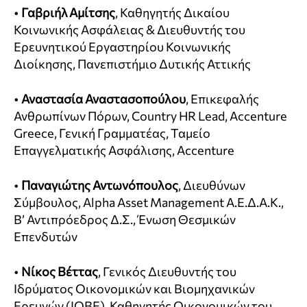
•
Γαβριήλ Αμίτσης
, Καθηγητής Δικαίου
Κοινωνικής Ασφάλειας & Διευθυντής του
Ερευνητικού Εργαστηρίου Κοινωνικής
Διοίκησης, Πανεπιστήμιο Δυτικής Αττικής
•
Αναστασία
Αναστασοπούλου
, Επικεφαλής
Ανθρωπίνων Πόρων, Country HR Lead, Accenture
Greece, Γενική Γραμματέας, Ταμείο
Επαγγελματικής Ασφάλισης, Accenture
•
Παναγιώτης Αντωνόπουλος
, Διευθύνων
Σύμβουλος, Alpha Asset Management A.E.Δ.A.K.,
Β’ Αντιπρόεδρος Δ.Σ., Ένωση Θεσμικών
Επενδυτών
•
Νίκος Βέττας
, Γενικός Διευθυντής του
Ιδρύματος Οικονομικών και Βιομηχανικών
Ερευνών (ΙΟΒΕ), Καθηγητής Οικονομικών του