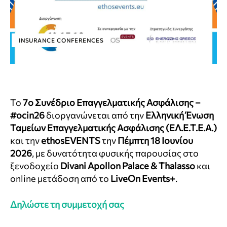
INSURANCE CONFERENCES
Το
7o Συνέδριο Επαγγελματικής Ασφάλισης –
#ocin26
διοργανώνεται
από την
Ελληνική Ένωση
Ταμείων Επαγγελματικής Ασφάλισης (ΕΛ.Ε.Τ.Ε.Α.)
και την
ethosEVENTS
την
Πέμπτη 18 Ιουνίου
2026
, με δυνατότητα φυσικής παρουσίας στο
ξενοδοχείο
Divani Apollon Palace & Thalasso
και
online μετάδοση από το
LiveOn Events+
.
Δηλώστε τη συμμετοχή σας