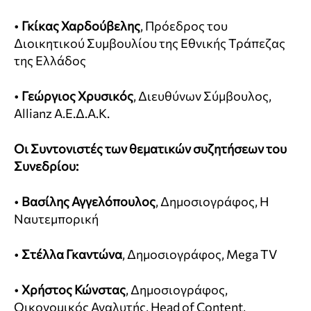
•
Γκίκας Χαρδούβελης
, Πρόεδρος του
Διοικητικού Συμβουλίου της Εθνικής Τράπεζας
της Ελλάδος
•
Γεώργιος Χρυσικός
, Διευθύνων Σύμβουλος,
Allianz A.E.Δ.A.K.
Οι Συντονιστές των θεματικών συζητήσεων του
Συνεδρίου:
•
Βασίλης Αγγελόπουλος
, Δημοσιογράφος, Η
Ναυτεμπορική
•
Στέλλα Γκαντώνα
, Δημοσιογράφος, Mega TV
•
Χρήστος Κώνστας
, Δημοσιογράφος,
Οικονομικός Αναλυτής, Head of Content,