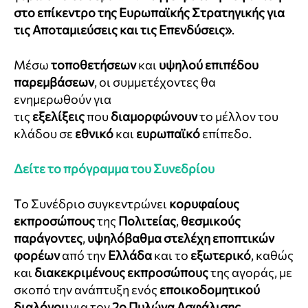
στο επίκεντρο της Ευρωπαϊκής Στρατηγικής για
τις Αποταμιεύσεις και τις Επενδύσεις»
.
Μέσω
τοποθετήσεων
και
υψηλού επιπέδου
παρεμβάσεων
, οι συμμετέχοντες θα
ενημερωθούν για
τις
εξελίξεις
που
διαμορφώνουν
το μέλλον του
κλάδου σε
εθνικό
και
ευρωπαϊκό
επίπεδο.
Δείτε το πρόγραμμα του Συνεδρίου
Το Συνέδριο συγκεντρώνει
κορυφαίους
εκπροσώπους
της
Πολιτείας
,
θεσμικούς
παράγοντες
,
υψηλόβαθμα στελέχη εποπτικών
φορέων
από την
Ελλάδα
και το
εξωτερικό
, καθώς
και
διακεκριμένους εκπροσώπους
της αγοράς, με
σκοπό την ανάπτυξη ενός
εποικοδομητικού
διαλόγου
για τον
2ο Πυλώνα Ασφάλισης
.