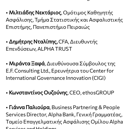
•
Μιλτιάδης Νεκτάριος
, Ομότιμος Καθηγητής
Ασφάλισης, Τμήμα Στατιστικής και Ασφαλιστικής
Επιστήμης, Πανεπιστήμιο Πειραιώς
•
Δημήτρης Νταλίπης,
CFA, Διευθυντής
Επενδύσεων, ALPHA TRUST
•
Μιράντα Ξαφά
, Διευθύνουσα Σύμβουλος της
E.F. Consulting Ltd., Ερευνήτρια του Center for
International Governance Innovation (CIGI)
•
Κωνσταντίνος Ουζούνης
, CEO, ethosGROUP
•
Γιάννα Παλιούρα
, Business Partnering & People
Services Director, Alpha Bank, Γενική Γραμματέας,
Ταμείο Επαγγελματικής Ασφάλισης Ομίλου Alpha
Services and Holdings