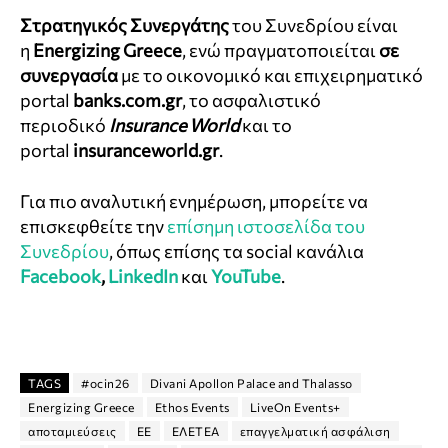
Στρατηγικός Συνεργάτης
του Συνεδρίου είναι
η
Energizing Greece
, ενώ πραγματοποιείται
σε
συνεργασία
με το οικονομικό και επιχειρηματικό
portal
banks.com.gr
, το ασφαλιστικό
περιοδικό
Insurance World
και το
portal
insuranceworld.gr
.
Για πιο αναλυτική ενημέρωση, μπορείτε να
επισκεφθείτε την
επίσημη ιστοσελίδα του
Συνεδρίου
, όπως επίσης τα social κανάλια
Facebook
,
LinkedIn
και
YouTube
.
TAGS
#ocin26
Divani Apollon Palace and Thalasso
Energizing Greece
Ethos Events
LiveOn Events+
αποταμιεύσεις
ΕΕ
ΕΛΕΤΕΑ
επαγγελματική ασφάλιση