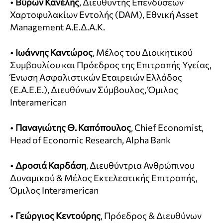
•
Βύρων Κανέλης
, Διευθυντής Επενδύσεων
Χαρτοφυλακίων Εντολής (DAM), Εθνική Asset
Management Α.Ε.Δ.Α.Κ.
•
Ιωάννης Καντώρος
, Μέλος του Διοικητικού
Συμβουλίου και Πρόεδρος της Επιτροπής Υγείας,
Ένωση Ασφαλιστικών Εταιρειών Ελλάδος
(Ε.Α.Ε.Ε.), Διευθύνων Σύμβουλος, Όμιλος
Interamerican
•
Παναγιώτης Θ. Καπόπουλος
, Chief Economist,
Head of Economic Research, Alpha Bank
•
Δροσιά Καρδάση
, Διευθύντρια Ανθρώπινου
Δυναμικού & Μέλος Εκτελεστικής Επιτροπής,
Όμιλος Interamerican
•
Γεώργιος Κεντούρης
, Πρόεδρος & Διευθύνων