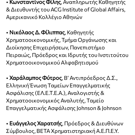
•
Κωνσταντίνος Φίλης
, Αναπληρωτής Καθηγητής
& Διευθυντής του ACG Institute of Global Affairs,
Αμερικανικό Κολλέγιο Αθηνών
•
Νικόλαος Δ. Φίλιππας
, Καθηγητής
Χρηματοοικονομικής, Τμήμα Οργάνωσης και
Διοίκησης Επιχειρήσεων, Πανεπιστήμιο
Πειραιώς, Πρόεδρος και Ιδρυτής του Ινστιτούτου
Χρηματοοικονομικού Αλφαβητισμού
•
Χαράλαμπος Φύτρος
, Β’ Αντιπρόεδρος Δ.Σ.,
Ελληνική Ένωση Ταμείων Επαγγελματικής
Ασφάλισης (ΕΛ.Ε.Τ.Ε.Α.), Αναλογιστής &
Χρηματοοικονομικός Αναλυτής, Ταμείο
Επαγγελματικής Ασφάλισης Johnson & Johnson
•
Ευάγγελος Χαρατσής
, Πρόεδρος & Διευθύνων
Σύμβουλος, ΒΕΤΑ Χρηματιστηριακή Α.Ε.Π.Ε.Υ.