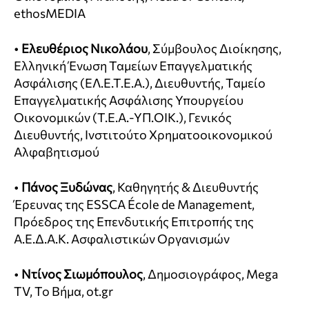
ethosMEDIA
•
Ελευθέριος Νικολάου
, Σύμβουλος Διοίκησης,
Ελληνική Ένωση Ταμείων Επαγγελματικής
Ασφάλισης (ΕΛ.Ε.Τ.Ε.Α.), Διευθυντής, Ταμείο
Επαγγελματικής Ασφάλισης Υπουργείου
Οικονομικών (Τ.Ε.Α.-ΥΠ.ΟΙΚ.), Γενικός
Διευθυντής, Ινστιτούτο Χρηματοοικονομικού
Αλφαβητισμού
•
Πάνος Ξυδώνας
, Καθηγητής & Διευθυντής
Έρευνας της ESSCA École de Management,
Πρόεδρος της Επενδυτικής Επιτροπής της
Α.Ε.Δ.Α.Κ. Ασφαλιστικών Οργανισμών
•
Ντίνος Σιωμόπουλος
, Δημοσιογράφος, Mega
TV, Το Βήμα, ot.gr