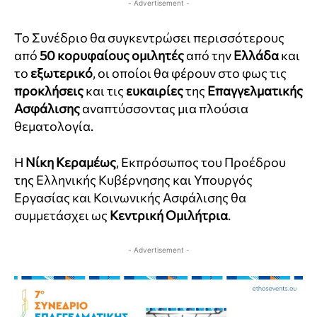
- Advertisement -
Το Συνέδριο θα συγκεντρώσει περισσότερους
από
50 κορυφαίους ομιλητές
από την
Ελλάδα
και
το
εξωτερικό
, οι οποίοι θα φέρουν στο φως τις
προκλήσεις
και τις
ευκαιρίες
της
Επαγγελματικής
Ασφάλισης
αναπτύσσοντας μια πλούσια
θεματολογία.
Η
Νίκη Κεραμέως
, Εκπρόσωπος του Προέδρου
της Ελληνικής Κυβέρνησης και Υπουργός
Εργασίας και Κοινωνικής Ασφάλισης θα
συμμετάσχει ως
Κεντρική Ομιλήτρια
.
- Advertisement -