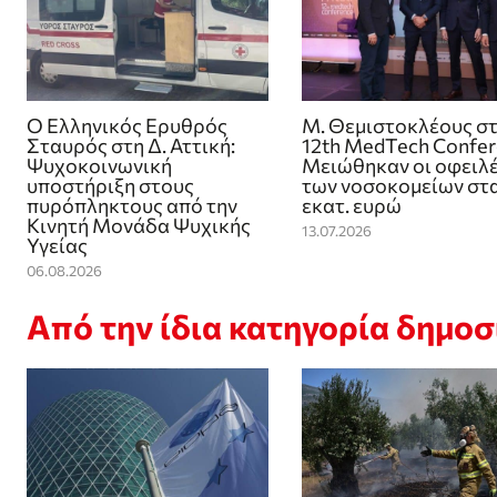
Ο Ελληνικός Ερυθρός
Μ. Θεμιστοκλέους σ
Σταυρός στη Δ. Αττική:
12th MedTech Confer
Ψυχοκοινωνική
Μειώθηκαν οι οφειλ
υποστήριξη στους
των νοσοκομείων στα
πυρόπληκτους από την
εκατ. ευρώ
Κινητή Μονάδα Ψυχικής
13.07.2026
Υγείας
06.08.2026
Από την ίδια κατηγορία δημο