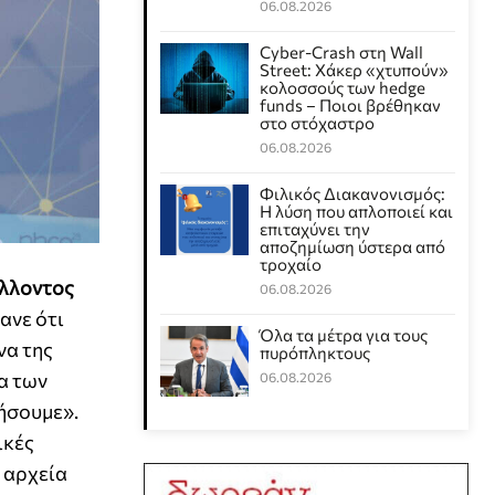
06.08.2026
Cyber-Crash στη Wall
Street: Χάκερ «χτυπούν»
κολοσσούς των hedge
funds – Ποιοι βρέθηκαν
στο στόχαστρο
06.08.2026
Φιλικός Διακανονισμός:
Η λύση που απλοποιεί και
επιταχύνει την
αποζημίωση ύστερα από
τροχαίο
έλλοντος
06.08.2026
ανε ότι
Όλα τα μέτρα για τους
να της
πυρόπληκτους
ία των
06.08.2026
ήσουμε».
ικές
 αρχεία