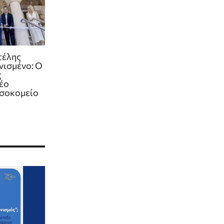
τέλης
νισμένο: Ο
ς
νέο
οσοκομείο