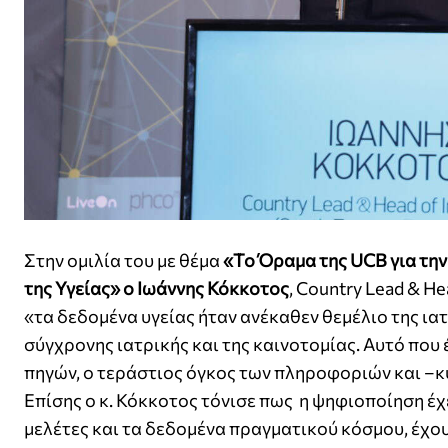
Στην ομιλία του με θέμα
«Το Όραμα της
UCB
για τη
της Υγείας» ο Ιωάννης Κόκκοτος
, Country Lead & H
«τα δεδομένα υγείας ήταν ανέκαθεν θεμέλιο της ια
σύγχρονης ιατρικής και της καινοτομίας. Αυτό που έ
πηγών, ο τεράστιος όγκος των πληροφοριών και –κ
Επίσης ο κ. Κόκκοτος τόνισε πως η ψηφιοποίηση έχε
μελέτες και τα δεδομένα πραγματικού κόσμου, έχ