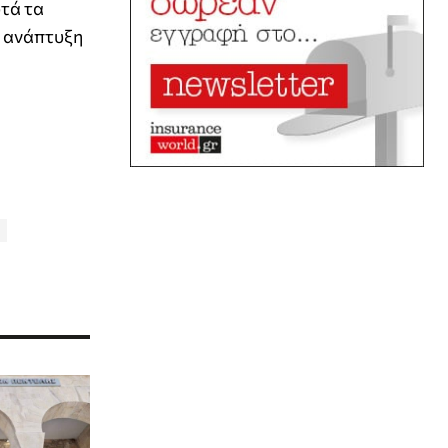
τά τα
ν ανάπτυξη