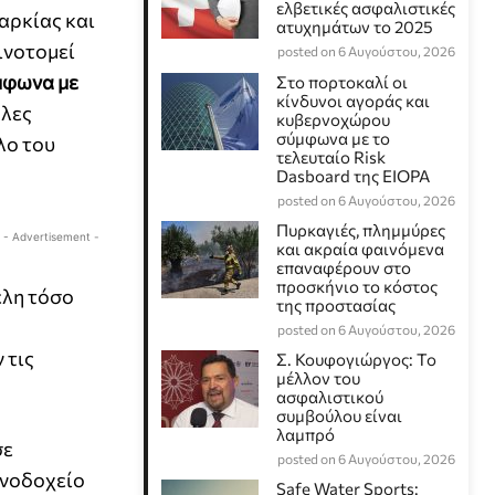
ελβετικές ασφαλιστικές
αρκίας και
ατυχημάτων το 2025
ινοτομεί
posted on 6 Αυγούστου, 2026
φωνα με
Στο πορτοκαλί οι
κίνδυνοι αγοράς και
ηλες
κυβερνοχώρου
σύμφωνα με το
λο του
τελευταίο Risk
Dasboard της EIOPA
posted on 6 Αυγούστου, 2026
Πυρκαγιές, πλημμύρες
- Advertisement -
και ακραία φαινόμενα
επαναφέρουν στο
προσκήνιο το κόστος
έλη τόσο
της προστασίας
posted on 6 Αυγούστου, 2026
 τις
Σ. Κουφογιώργος: To
μέλλον του
ασφαλιστικού
συμβούλου είναι
λαμπρό
σε
posted on 6 Αυγούστου, 2026
ενοδοχείο
Safe Water Sports: