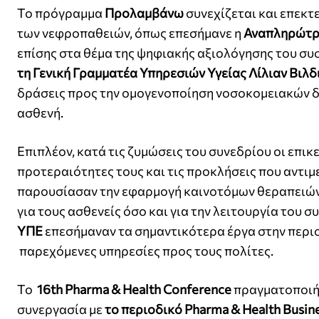
Το πρόγραμμα
Προλαμβάνω
συνεχίζεται και επεκτ
των νεφροπαθειών, όπως επεσήμανε η
Αναπληρώτρι
επίσης στα θέμα της ψηφιακής αξιολόγησης του συσ
τη Γενική Γραμματέα Υπηρεσιών Υγείας
Λίλιαν Βιλδ
δράσεις προς την ομογενοποίηση νοσοκομειακών δ
ασθενή.
Επιπλέον, κατά τις ζυμώσεις του συνεδρίου οι επ
προτεραιότητες τους και τις προκλήσεις που αντιμ
παρουσίασαν την εφαρμογή καινοτόμων θεραπειών 
για τους ασθενείς όσο και για την λειτουργία του 
ΥΠΕ
επεσήμαναν τα σημαντικότερα έργα στην περιο
παρεχόμενες υπηρεσίες προς τους πολίτες.
Το
16
th
Pharma
&
Health
Conference
πραγματοποιήθ
συνεργασία με
το περιοδικό
Pharma
&
Health
Busin