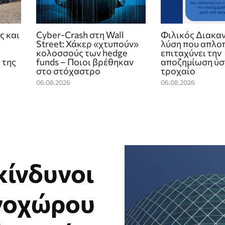
ς και
Cyber-Crash στη Wall
Φιλικός Διακαν
Street: Χάκερ «χτυπούν»
λύση που απλοπ
κολοσσούς των hedge
επιταχύνει την
 της
funds – Ποιοι βρέθηκαν
αποζημίωση ύσ
στο στόχαστρο
τροχαίο
06.08.2026
06.08.2026