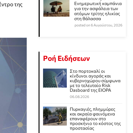
Eνημερωτική καμπάνια
έντρο της
για την ασφάλεια των
ατόμων τρίτης ηλικίας
στη θάλασσα
posted on 6 Αυγούστου, 2026
Ροή Ειδήσεων
Στο πορτοκαλί οι
κίνδυνοι αγοράς και
κυβερνοχώρου σύμφωνα
με το τελευταίο Risk
Dasboard της EIOPA
06.08.2026
Πυρκαγιές, πλημμύρες
και ακραία φαινόμενα
επαναφέρουν στο
προσκήνιο το κόστος της
προστασίας