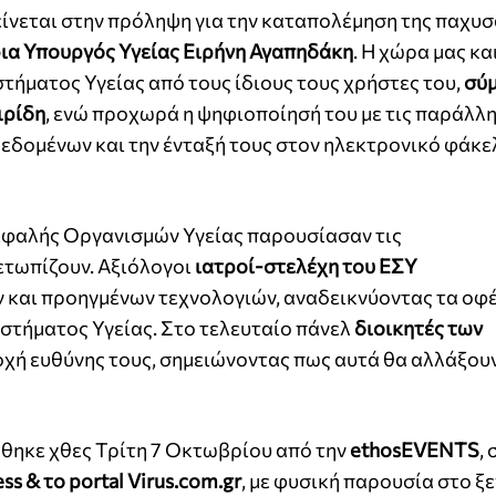
είνεται στην πρόληψη για την καταπολέμηση της παχυσ
α Υπουργός Υγείας Ειρήνη Αγαπηδάκη
. Η χώρα μας κα
τήματος Υγείας από τους ίδιους τους χρήστες του,
σύμ
ιρίδη
, ενώ προχωρά η ψηφιοποίησή του με τις παράλλ
εδομένων και την ένταξή τους στον ηλεκτρονικό φάκε
ικεφαλής Οργανισμών Υγείας παρουσίασαν τις
ετωπίζουν. Αξιόλογοι
ιατροί-στελέχη του ΕΣΥ
και προηγμένων τεχνολογιών, αναδεικνύοντας τα οφ
συστήματος Υγείας. Στο τελευταίο πάνελ
διοικητές των
χή ευθύνης τους, σημειώνοντας πως αυτά θα αλλάξουν
ηκε χθες Τρίτη 7 Οκτωβρίου από την
ethosEVENTS
, 
ess
& το
portal
V
irus
.
com
.
gr
, με φυσική παρουσία στο ξ