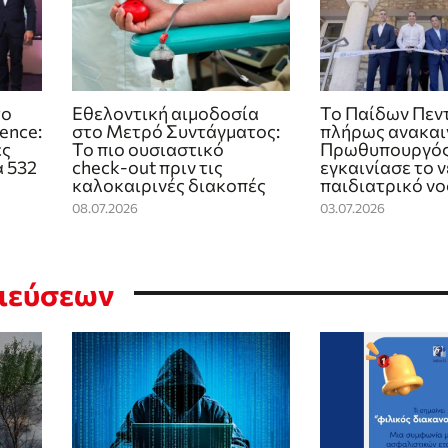
το
Εθελοντική αιμοδοσία
Το Παίδων Πεν
ence:
στο Μετρό Συντάγματος:
πλήρως ανακαι
ές
Το πιο ουσιαστικό
Πρωθυπουργό
 532
check‑out πριν τις
εγκαινίασε το 
καλοκαιρινές διακοπές
παιδιατρικό ν
08.07.2026
03.07.2026
σιεύσεων