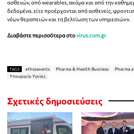
ασθενών, από wearables, ακόμα και από την καθημε
δεδομένα, είτε προέρχονται από ασθενείς, φροντισ
νέων θεραπειών και τη βελτίωση των υπηρεσιών».
Διαβάστε περισσότερα στο
virus.com.gr
ethosevents
Pharma & Health Business
Pharma a
TAGS
Υπουργείο Υγείας
Σχετικές δημοσιεύσεις