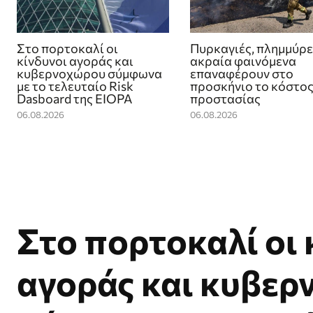
Στο πορτοκαλί οι
Πυρκαγιές, πλημμύρε
κίνδυνοι αγοράς και
ακραία φαινόμενα
κυβερνοχώρου σύμφωνα
επαναφέρουν στο
με το τελευταίο Risk
προσκήνιο το κόστος
Dasboard της EIOPA
προστασίας
06.08.2026
06.08.2026