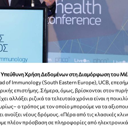
ν Υπεύθυνη Χρήση Δεδομένων στη Διαμόρφωση του Μ
ead of Immunology (South Eastern Europe), UCB, επεσήμ
τρικής επιστήμης. Σήμερα, όμως, βρίσκονται στον πυρή
χει αλλάξει ριζικά τα τελευταία χρόνια είναι η ποικιλ
υρίως– ο τρόπος με τον οποίο μπορούμε να τα αξιοποι
ι ανοίξει νέους δρόμους. «Πέρα από τις κλασικές κλιν
ουμε πλέον πρόσβαση σε πληροφορίες από ηλεκτρονικά